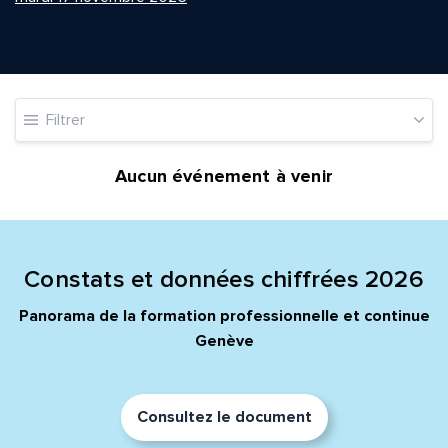
Quelle est la pertinence de cette page?
Filtrer
Prénom et nom*
Aucun événement à venir
Adresse e-mail*
Constats et données chiffrées 2026
Panorama de la formation professionnelle et continue
Message*
Commentaire*
Genève
Consultez le document