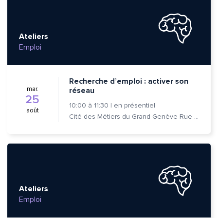
Ateliers
Emploi
Recherche d’emploi : activer son
mar.
réseau
25
10:00
à
11:30
|
en présentiel
août
Cité des Métiers du Grand Genève Rue Prévost-Martin 6 1205 Genève
Ateliers
Emploi