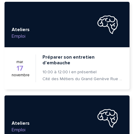
Ateliers
Emploi
Préparer son entretien
mar.
d’embauche
17
10:00
à
12:00
|
en présentiel
novembre
Cité des Métiers du Grand Genève Rue Prévost-Martin 6 1205 Genève
Ateliers
Emploi