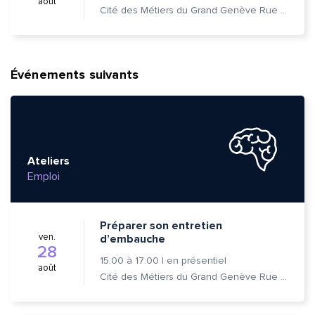
août
Cité des Métiers du Grand Genève Rue Prévost-Martin 6 1205 Genève
Événements suivants
Ateliers
Emploi
Préparer son entretien
ven.
d’embauche
28
15:00
à
17:00
|
en présentiel
août
Cité des Métiers du Grand Genève Rue Prévost-Martin 6 1205 Genève