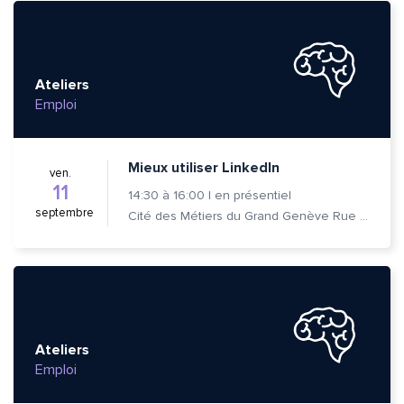
Ateliers
Emploi
Mieux utiliser LinkedIn
ven.
11
14:30
à
16:00
|
en présentiel
septembre
Cité des Métiers du Grand Genève Rue Prévost-Martin 6 1205 Genève
Ateliers
Emploi