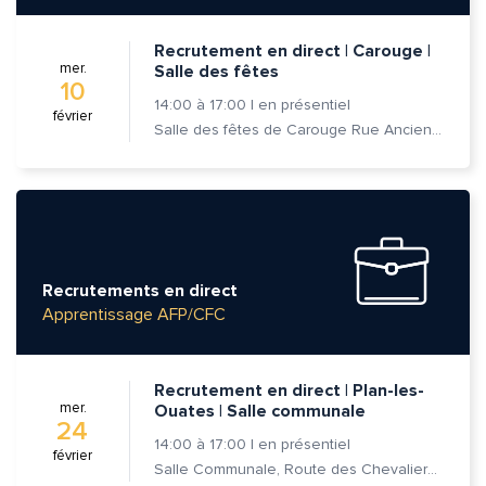
Recrutement en direct | Carouge |
mer.
Salle des fêtes
10
14:00
à
17:00
|
en présentiel
février
Salle des fêtes de Carouge Rue Ancienne 37, 1227 Carouge
Recrutements en direct
Apprentissage AFP/CFC
Recrutement en direct | Plan-les-
mer.
Ouates | Salle communale
24
14:00
à
17:00
|
en présentiel
février
Salle Communale, Route des Chevaliers-de-Malte 7, 1228 Plan-les-Ouates