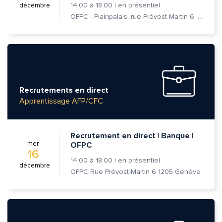
14:00
à
18:00
|
en présentiel
décembre
OFPC - Plainpalais, rue Prévost-Martin 6, 1205 Genève
Recrutements en direct
Apprentissage AFP/CFC
Recrutement en direct | Banque |
mer.
OFPC
16
14:00
à
18:00
|
en présentiel
décembre
OFPC Rue Prévost-Martin 6 1205 Genève