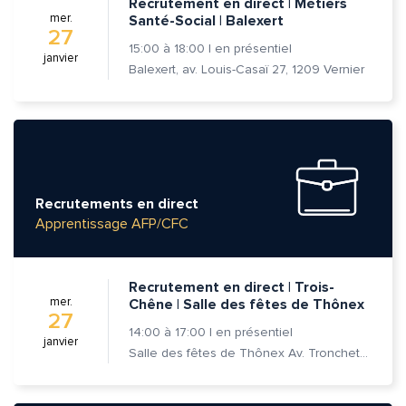
Recrutement en direct | Métiers
mer.
Santé-Social | Balexert
27
15:00
à
18:00
|
en présentiel
janvier
Balexert, av. Louis-Casaï 27, 1209 Vernier
Quelle est la pertinence de cette page?
Prénom et nom*
Recrutements en direct
Adresse e-mail*
Apprentissage AFP/CFC
Message*
Commentaire*
Recrutement en direct | Trois-
mer.
Chêne | Salle des fêtes de Thônex
27
14:00
à
17:00
|
en présentiel
janvier
Salle des fêtes de Thônex Av. Tronchet 18 - 1226 Thônex