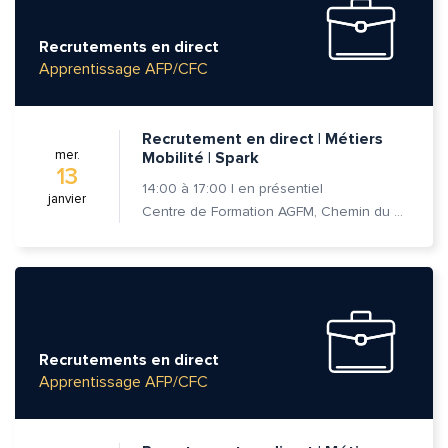
Recrutements en direct
Apprentissage AFP/CFC
Recrutement en direct | Métiers
mer.
Mobilité | Spark
13
14:00
à
17:00
|
en présentiel
janvier
Centre de Formation AGFM, Chemin du Champ-des-Filles 6A 1er étage, 1228 Plan-les-Ouates
Recrutements en direct
Apprentissage AFP/CFC