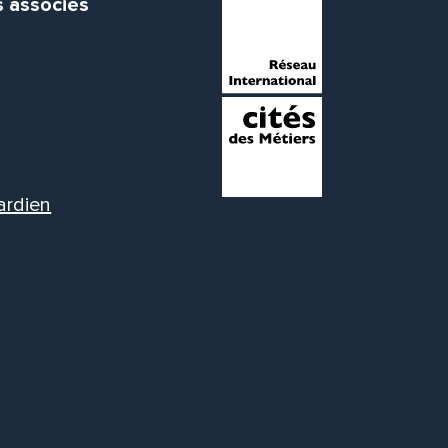
s associés
ardien