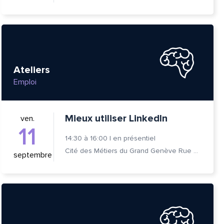
Ateliers
Emploi
Mieux utiliser LinkedIn
ven.
11
14:30
à
16:00
|
en présentiel
Cité des Métiers du Grand Genève Rue Prévost-Martin 6 1205 Genève
tte
septembre