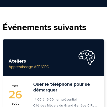
Événements suivants
Ateliers
Apprentissage AFP/CFC
Oser le téléphone pour se
mer.
démarquer
26
14:00
à
16:00
|
en présentiel
août
Cité des Métiers du Grand Genève 6 Rue Prévost-Martin 1205 Genève