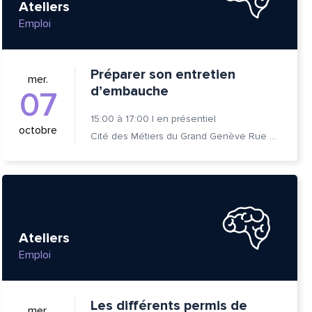
Ateliers
Emploi
Préparer son entretien
mer.
d’embauche
07
15:00
à
17:00
|
en présentiel
octobre
Cité des Métiers du Grand Genève Rue Prévost-Martin 6 1205 Genève
Ateliers
Emploi
Les différents permis de
mer.