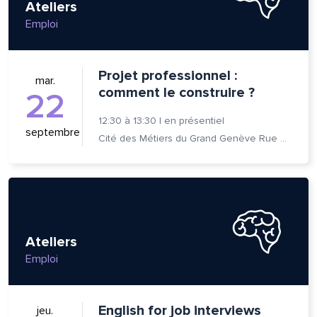
Ateliers
Emploi
se e-mail*
Projet professionnel :
mar.
comment le construire ?
22
age*
entaire*
12:30
à
13:30
|
en présentiel
septembre
Cité des Métiers du Grand Genève Rue Prévost-Martin 6 1205 Genève
voyer
voyer
Ateliers
Emploi
English for job interviews
jeu.