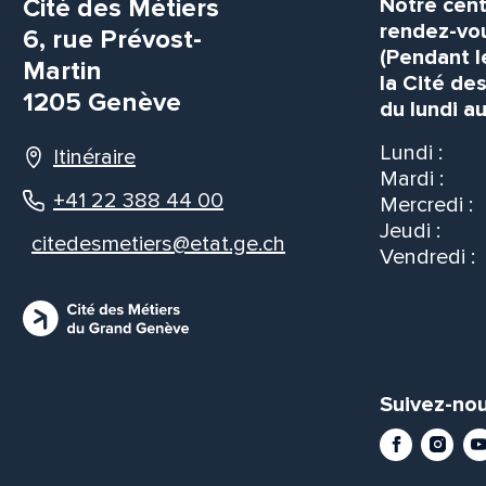
Cité des Métiers
Notre cent
rendez-vou
6, rue Prévost-
(Pendant l
Martin
la Cité de
1205 Genève
du lundi au
Lundi :
Itinéraire
Mardi :
+41 22 388 44 00
Mercredi :
Jeudi :
citedesmetiers@etat.ge.ch
Vendredi :
Suivez-nou
Facebook
Instag
Yo