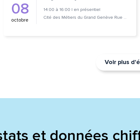
08
14:00
à
16:00
|
en présentiel
Cité des Métiers du Grand Genève Rue Prévost-Martin 6 1205 Genève
octobre
Voir plus d
tats et données chif