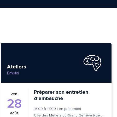
Ateliers
Emploi
Préparer son entretien
ven.
d’embauche
28
15:00
à
17:00
|
en présentiel
août
Cité des Métiers du Grand Genève Rue Prévost-Martin 6 1205 Genève