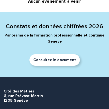
Aucun événement à venir
Quelle est la pertinence de cette page?
Prénom et nom*
Constats et données chiffrées 2026
Panorama de la formation professionnelle et continue
Adresse e-mail*
Genève
Consultez le document
Message*
Commentaire*
Cité des Métiers
6, rue Prévost-Martin
Envoyer
Envoyer
1205 Genève