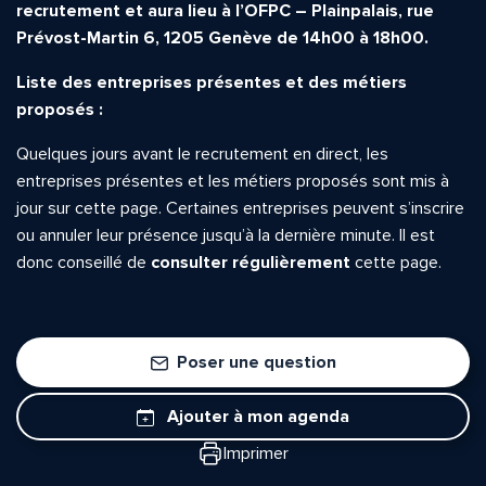
recrutement et aura lieu à l’OFPC – Plainpalais, rue
Prévost-Martin 6, 1205 Genève de 14h00 à 18h00.
Liste des entreprises présentes et des métiers
proposés :
Quelle est la pertinence de cette page?
Quelques jours avant le recrutement en direct, les
entreprises présentes et les métiers proposés sont mis à
Prénom et nom*
jour sur cette page. Certaines entreprises peuvent s’inscrire
ou annuler leur présence jusqu’à la dernière minute. Il est
donc conseillé de
consulter régulièrement
cette page.
Adresse e-mail*
Poser une question
Message*
Commentaire*
Ajouter à mon agenda
Imprimer