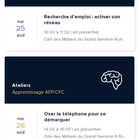
Recherche d’emploi : activer son
mar.
réseau
25
10:00
à
11:30
|
en présentiel
août
Cité des Métiers du Grand Genève Rue Prévost-Martin 6 1205 Genève
Ateliers
Apprentissage AFP/CFC
Oser le téléphone pour se
mer.
démarquer
26
Quelle est la pertinence de cette page?
14:00
à
16:00
|
en présentiel
août
Cité des Métiers du Grand Genève 6 Rue Prévost-Martin 1205 Genève