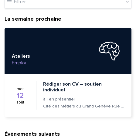
Filtrer
La semaine prochaine
Ateliers
Emploi
Rédiger son CV – soutien
mer.
individuel
12
à
|
en présentiel
août
Cité des Métiers du Grand Genève Rue Prévost-Martin 6 1205 Genève
Événements suivants