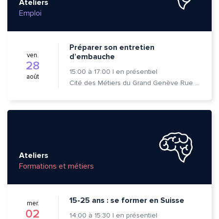
Ateliers
Emploi
Préparer son entretien
ven.
d’embauche
28
15:00
à
17:00
|
en présentiel
août
Cité des Métiers du Grand Genève Rue Prévost-Martin 6 1205 Genève
Ateliers
Formations et métiers
15-25 ans : se former en Suisse
mer.
02
14:00
à
15:30
|
en présentiel