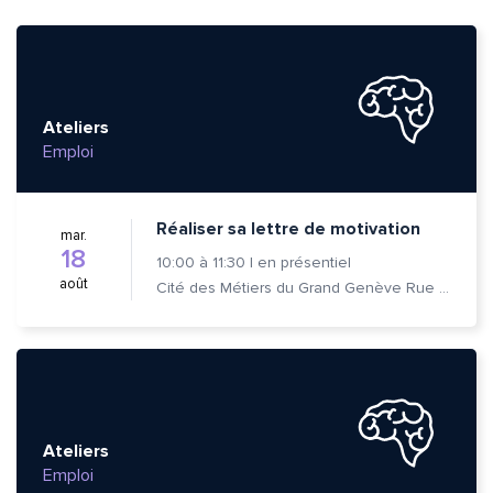
Ateliers
Emploi
Réaliser sa lettre de motivation
mar.
18
10:00
à
11:30
|
en présentiel
août
Cité des Métiers du Grand Genève Rue Prévost-Martin 6 1205 Genève
Ateliers
Emploi