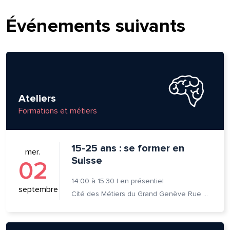
Événements suivants
Ateliers
Formations et métiers
15-25 ans : se former en
mer.
Suisse
02
14:00
à
15:30
|
en présentiel
septembre
Cité des Métiers du Grand Genève Rue Prévost-Martin 6 1205 Genève