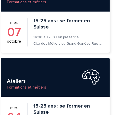
Formations et métiers
15-25 ans : se former en
mer.
Suisse
07
14:00
à
15:30
|
en présentiel
octobre
Cité des Métiers du Grand Genève Rue Prévost-Martin 6 1205 Genève
Ateliers
Formations et métiers
15-25 ans : se former en
mer.
Suisse