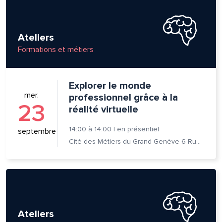
Ateliers
Formations et métiers
Explorer le monde
mer.
professionnel grâce à la
23
réalité virtuelle
14:00
à
14:00
|
en présentiel
septembre
Cité des Métiers du Grand Genève 6 Rue Prévost-Martin 1205 Genève
lle est la pertinence de ce
ge?
om et nom*
Ateliers