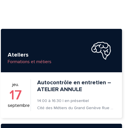
Ateliers
Formations et métiers
Autocontrôle en entretien –
jeu.
ATELIER ANNULE
17
14:00
à
16:30
|
en présentiel
septembre
Cité des Métiers du Grand Genève Rue Prévost-Martin 6 1205 Genève