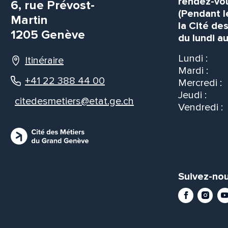
rendez-vou
6, rue Prévost-
(Pendant l
Martin
la Cité de
1205 Genève
du lundi au
Lundi :
Itinéraire
Mardi :
+41 22 388 44 00
Mercredi :
Jeudi :
citedesmetiers@etat.ge.ch
Vendredi :
Suivez-nou
Facebook
Instag
Yo