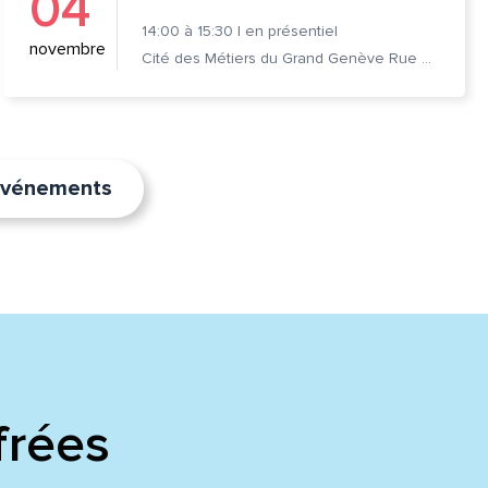
04
14:00
à
15:30
|
en présentiel
novembre
Cité des Métiers du Grand Genève Rue Prévost-Martin 6 1205 Genève
’événements
frées