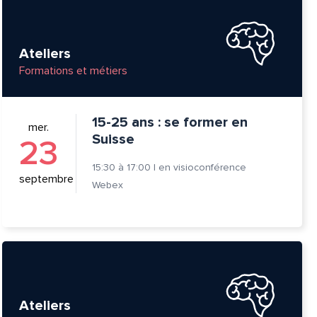
Ateliers
Formations et métiers
15-25 ans : se former en
mer.
Suisse
23
15:30
à
17:00
|
en visioconférence
septembre
Webex
tte
Ateliers