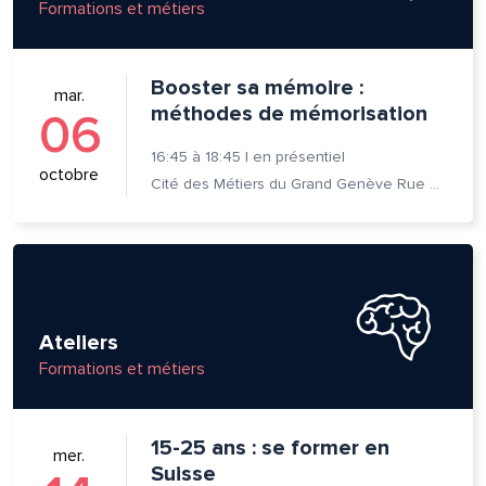
Formations et métiers
se e-mail*
Booster sa mémoire :
mar.
méthodes de mémorisation
06
16:45
à
18:45
|
en présentiel
age*
entaire*
octobre
Cité des Métiers du Grand Genève Rue Prévost-Martin 6 1205 Genève
Ateliers
voyer
voyer
Formations et métiers
15-25 ans : se former en
mer.
Suisse