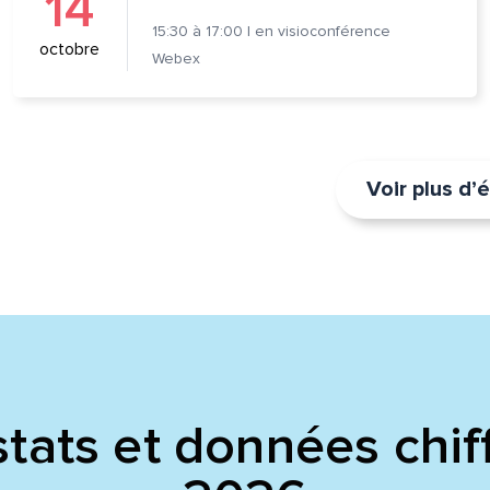
14
15:30
à
17:00
|
en visioconférence
octobre
Webex
Voir plus d
tats et données chif