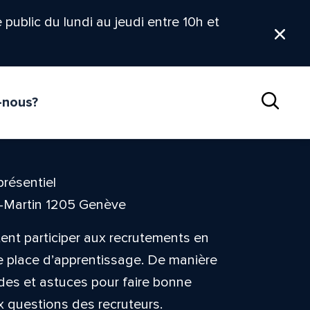
le public du lundi au jeudi entre 10h et
Ferm
-nous?
Reche
présentiel
t-Martin 1205 Genève
tent participer aux recrutements en
ne place d’apprentissage. De manière
odes et astuces pour faire bonne
 questions des recruteurs.