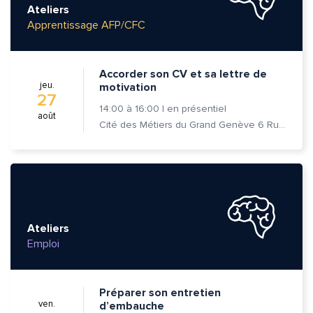
Ateliers
Adresse e-mail*
Apprentissage AFP/CFC
Accorder son CV et sa lettre de
Message*
Commentaire*
jeu.
motivation
27
14:00
à
16:00
|
en présentiel
août
Cité des Métiers du Grand Genève 6 Rue Prévost-Martin 1205 Genève
Envoyer
Envoyer
Ateliers
Emploi
Préparer son entretien
ven.
d’embauche