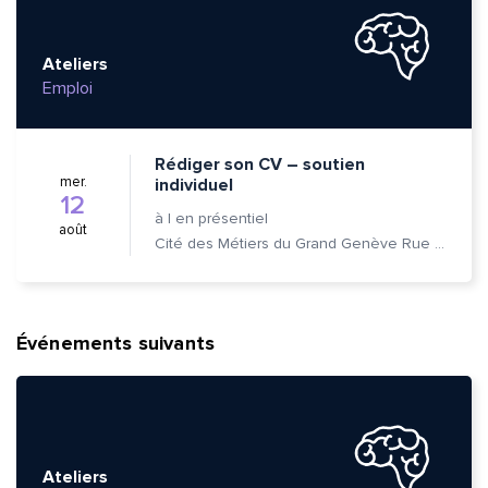
Ateliers
Emploi
Rédiger son CV – soutien
mer.
individuel
12
à
|
en présentiel
août
Cité des Métiers du Grand Genève Rue Prévost-Martin 6 1205 Genève
Événements suivants
Ateliers