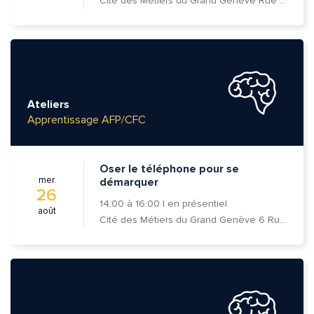
Cité des Métiers du Grand Genève Rue Prévost-Martin 6 1205 Genève
Ateliers
Apprentissage AFP/CFC
Oser le téléphone pour se
mer.
démarquer
26
14:00
à
16:00
|
en présentiel
août
Cité des Métiers du Grand Genève 6 Rue Prévost-Martin 1205 Genève
Quelle est la pertinence de cette page?
Prénom et nom*