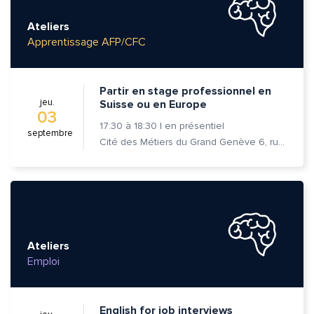
Ateliers
Apprentissage AFP/CFC
Partir en stage professionnel en
jeu.
Suisse ou en Europe
03
17:30
à
18:30
|
en présentiel
septembre
Cité des Métiers du Grand Genève 6, rue Prévost-Martin 1205 Genève
Ateliers
Emploi
English for job interviews