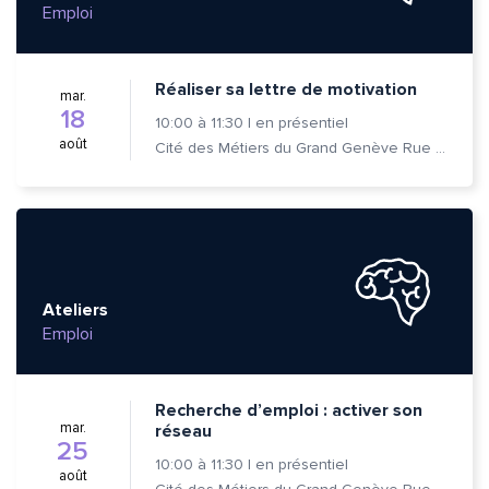
Emploi
Réaliser sa lettre de motivation
mar.
18
10:00
à
11:30
|
en présentiel
août
Cité des Métiers du Grand Genève Rue Prévost-Martin 6 1205 Genève
Ateliers
Emploi
Recherche d’emploi : activer son
mar.
réseau
25
10:00
à
11:30
|
en présentiel
août