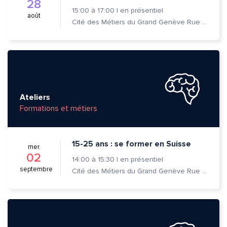
28
15:00
à
17:00
|
en présentiel
août
Cité des Métiers du Grand Genève Rue Prévost-Martin 6 1205 Genève
Ateliers
Formations et métiers
15-25 ans : se former en Suisse
mer.
02
14:00
à
15:30
|
en présentiel
septembre
Cité des Métiers du Grand Genève Rue Prévost-Martin 6 1205 Genève