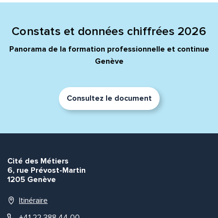
Quelle est la pertinence de cette page?
Constats et données chiffrées 2026
Prénom et nom*
Panorama de la formation professionnelle et continue
Genève
Adresse e-mail*
Consultez le document
Message*
Commentaire*
Cité des Métiers
6, rue Prévost-Martin
1205 Genève
Envoyer
Envoyer
Itinéraire
+41 22 388 44 00