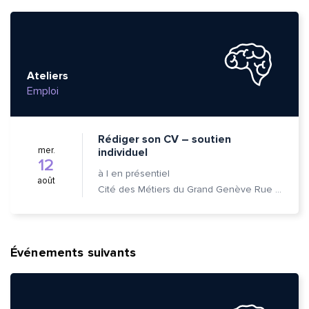
Ateliers
Emploi
Rédiger son CV – soutien
mer.
individuel
12
à
|
en présentiel
août
Cité des Métiers du Grand Genève Rue Prévost-Martin 6 1205 Genève
Événements suivants