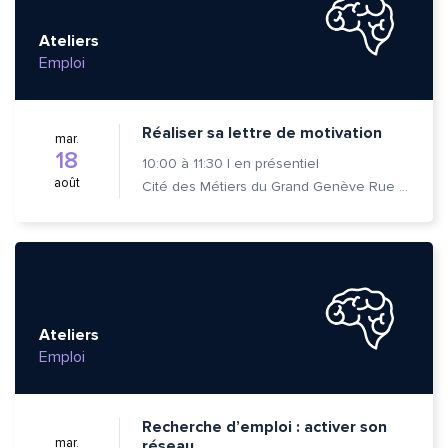
Ateliers
Emploi
Réaliser sa lettre de motivation
mar.
18
10:00
à
11:30
|
en présentiel
août
Cité des Métiers du Grand Genève Rue Prévost-Martin 6 1205 Genève
Ateliers
Emploi
Recherche d’emploi : activer son
mar.
réseau