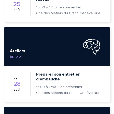
25
10:00
à
11:30
|
en présentiel
août
Cité des Métiers du Grand Genève Rue Prévost-Martin 6 1205 Genève
Ateliers
Emploi
Préparer son entretien
ven.
d’embauche
28
15:00
à
17:00
|
en présentiel
août
Cité des Métiers du Grand Genève Rue Prévost-Martin 6 1205 Genève