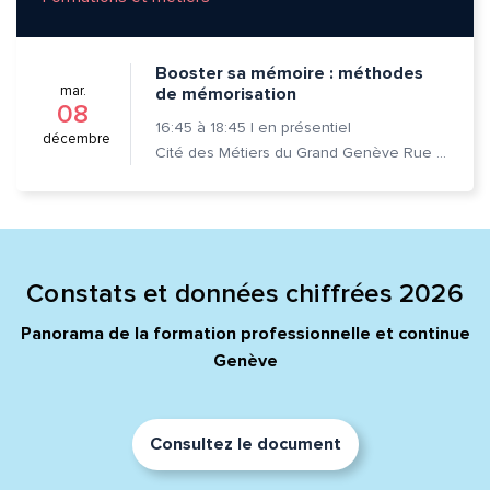
Adresse e-mail*
Booster sa mémoire : méthodes
mar.
de mémorisation
08
Message*
Commentaire*
16:45
à
18:45
|
en présentiel
décembre
Cité des Métiers du Grand Genève Rue Prévost-Martin 6 1205 Genève
Envoyer
Envoyer
Constats et données chiffrées 2026
Panorama de la formation professionnelle et continue
Genève
Consultez le document