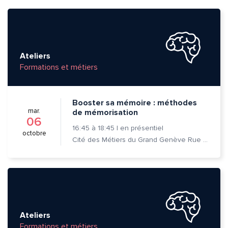
Ateliers
Formations et métiers
Booster sa mémoire : méthodes
mar.
de mémorisation
06
16:45
à
18:45
|
en présentiel
octobre
Cité des Métiers du Grand Genève Rue Prévost-Martin 6 1205 Genève
Quelle est la pertinence de cette page?
Prénom et nom*
Ateliers
Formations et métiers