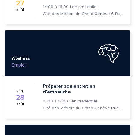
27
14:00
à
16:00
|
en présentiel
août
Cité des Métiers du Grand Genève 6 Rue Prévost-Martin 1205 Genève
Ateliers
Emploi
Préparer son entretien
ven.
d’embauche
28
15:00
à
17:00
|
en présentiel
août
Cité des Métiers du Grand Genève Rue Prévost-Martin 6 1205 Genève