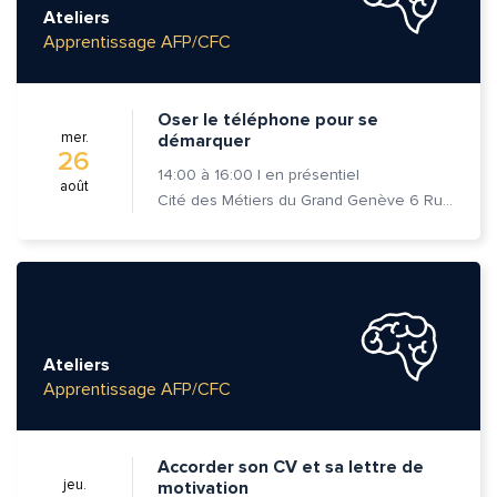
Ateliers
Apprentissage AFP/CFC
Oser le téléphone pour se
mer.
démarquer
26
14:00
à
16:00
|
en présentiel
août
Cité des Métiers du Grand Genève 6 Rue Prévost-Martin 1205 Genève
Ateliers
Apprentissage AFP/CFC
Accorder son CV et sa lettre de
jeu.
motivation