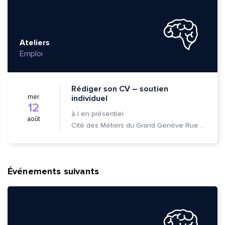
Ateliers
Emploi
Rédiger son CV – soutien
mer.
individuel
12
à
|
en présentiel
août
Cité des Métiers du Grand Genève Rue Prévost-Martin 6 1205 Genève
Événements suivants