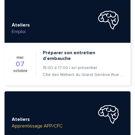
Ateliers
Emploi
Préparer son entretien
mer.
d’embauche
07
15:00
à
17:00
|
en présentiel
octobre
Cité des Métiers du Grand Genève Rue Prévost-Martin 6 1205 Genève
Ateliers
Apprentissage AFP/CFC