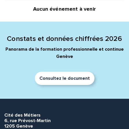
Aucun événement à venir
Quelle est la pertinence de cette page?
Prénom et nom*
Constats et données chiffrées 2026
Panorama de la formation professionnelle et continue
Adresse e-mail*
Genève
Message*
Commentaire*
Consultez le document
Cité des Métiers
Envoyer
Envoyer
6, rue Prévost-Martin
1205 Genève