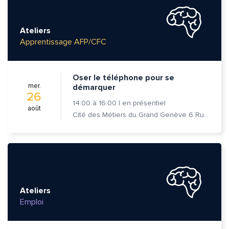
Ateliers
Apprentissage AFP/CFC
Oser le téléphone pour se
mer.
démarquer
26
14:00
à
16:00
|
en présentiel
août
Cité des Métiers du Grand Genève 6 Rue Prévost-Martin 1205 Genève
Ateliers
Emploi