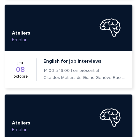
Ateliers
Emploi
English for job interviews
jeu.
08
14:00
à
16:00
|
en présentiel
octobre
Cité des Métiers du Grand Genève Rue Prévost-Martin 6 1205 Genève
Ateliers
Emploi