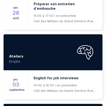
Préparer son entretien
ven.
d’embauche
28
15:00
à
17:00
|
en présentiel
août
Cité des Métiers du Grand Genève Rue Prévost-Martin 6 1205 Genève
Ateliers
Emploi
English for job interviews
jeu.
03
14:00
à
16:00
|
en présentiel
septembre
Cité des Métiers du Grand Genève Rue Prévost-Martin 6 1205 Genève