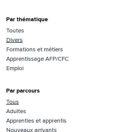
Que
Par thématique
pa
Toutes
Divers
Prén
Formations et métiers
Apprentissage AFP/CFC
Emploi
Adres
Par parcours
Mess
Comm
Tous
Adultes
Apprenties et apprentis
Nouveaux arrivants