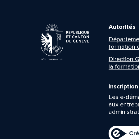
Autorités
Département
formation e
Direction G
la formatio
Inscriptio
Les e-déma
aux entrep
administrat
Cré