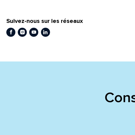
En
En
Suivez-nous sur les réseaux
Facebook
Instagram
Youtube
LinkedIn
Cons