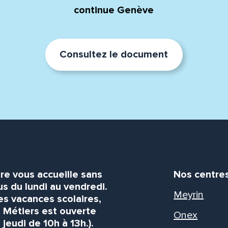
continue Genève
Consultez le document
re vous accueille sans
Nos centre
s du lundi au vendredi.
Meyrin
es vacances scolaires,
s Métiers est ouverte
Onex
 jeudi de 10h à 13h.).