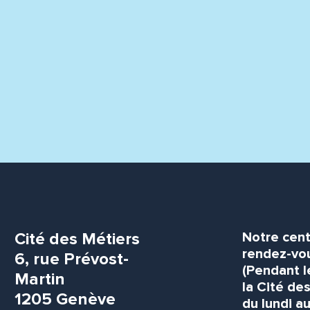
Cité des Métiers
Notre cent
rendez-vou
6, rue Prévost-
(Pendant l
Martin
la Cité de
1205 Genève
du lundi au