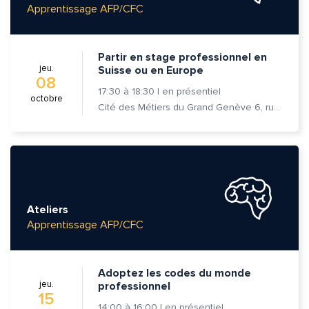
Apprentissage AFP/CFC
Partir en stage professionnel en
jeu.
Suisse ou en Europe
08
Quelle est la pertinence de cette page?
17:30
à
18:30
|
en présentiel
octobre
Cité des Métiers du Grand Genève 6, rue Prévost-Martin 1205 Genève
Prénom et nom*
Adresse e-mail*
Ateliers
Apprentissage AFP/CFC
Message*
Commentaire*
Adoptez les codes du monde
jeu.
professionnel
15
14:00
à
16:00
|
en présentiel