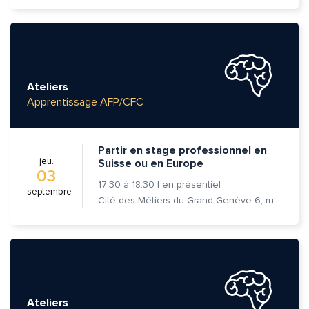
Ateliers
Apprentissage AFP/CFC
Partir en stage professionnel en
jeu.
Suisse ou en Europe
03
17:30
à
18:30
|
en présentiel
septembre
Cité des Métiers du Grand Genève 6, rue Prévost-Martin 1205 Genève
Ateliers