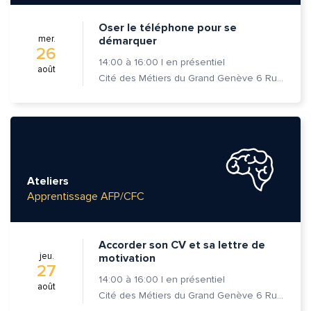
Oser le téléphone pour se
mer.
démarquer
26
14:00
à
16:00
|
en présentiel
août
Cité des Métiers du Grand Genève 6 Rue Prévost-Martin 1205 Genève
Ateliers
Apprentissage AFP/CFC
Accorder son CV et sa lettre de
jeu.
motivation
27
14:00
à
16:00
|
en présentiel
août
Cité des Métiers du Grand Genève 6 Rue Prévost-Martin 1205 Genève