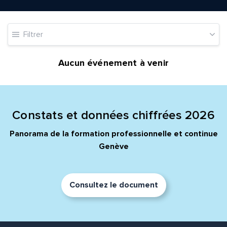
Adresse e-mail*
Filtrer
Message*
Commentaire*
Aucun événement à venir
Constats et données chiffrées 2026
Envoyer
Envoyer
Panorama de la formation professionnelle et continue
Genève
Consultez le document