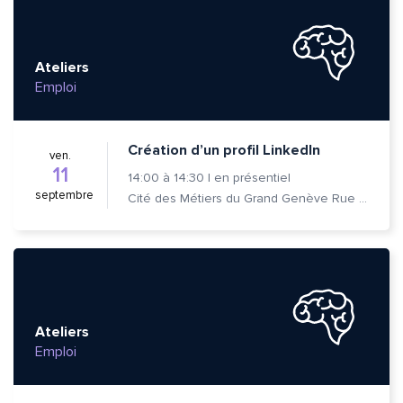
Ateliers
Emploi
Création d’un profil LinkedIn
ven.
11
14:00
à
14:30
|
en présentiel
septembre
Cité des Métiers du Grand Genève Rue Prévost-Martin 6 1205 Genève
Ateliers
Emploi