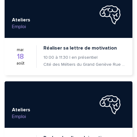
Ateliers
Emploi
Réaliser sa lettre de motivation
mar.
18
10:00
à
11:30
|
en présentiel
août
Cité des Métiers du Grand Genève Rue Prévost-Martin 6 1205 Genève
Ateliers
Emploi