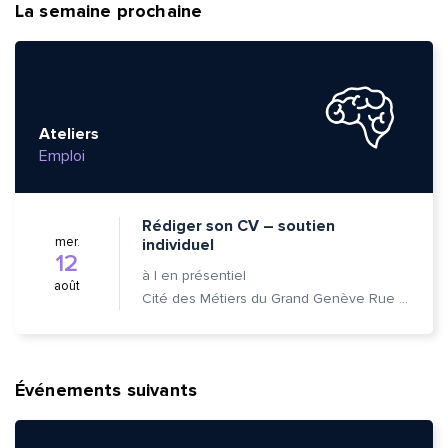
La semaine prochaine
Ateliers
Emploi
Rédiger son CV – soutien
mer.
individuel
12
à
|
en présentiel
août
Cité des Métiers du Grand Genève Rue Prévost-Martin 6 1205 Genève
Événements suivants