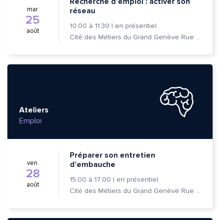
Recherche d’emploi : activer son
mar.
réseau
25
10:00
à
11:30
|
en présentiel
août
Cité des Métiers du Grand Genève Rue Prévost-Martin 6 1205 Genève
Ateliers
Emploi
Préparer son entretien
ven.
d’embauche
28
15:00
à
17:00
|
en présentiel
août
Cité des Métiers du Grand Genève Rue Prévost-Martin 6 1205 Genève