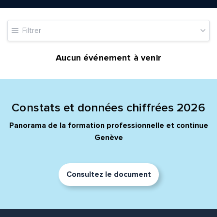
Filtrer
Quelle est la pertinence de cette page?
Aucun événement à venir
Prénom et nom*
Constats et données chiffrées 2026
Adresse e-mail*
Panorama de la formation professionnelle et continue
Genève
Message*
Commentaire*
Consultez le document