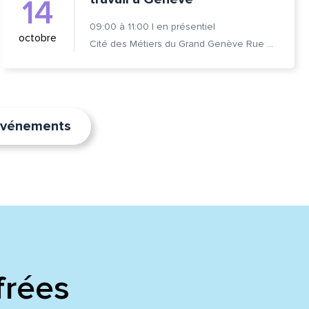
14
09:00
à
11:00
|
en présentiel
octobre
Cité des Métiers du Grand Genève Rue Prévost-Martin 6 1205 Genève
’événements
frées