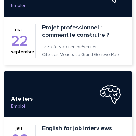
Emploi
se e-mail*
Projet professionnel :
mar.
comment le construire ?
22
12:30
à
13:30
|
en présentiel
age*
entaire*
septembre
Cité des Métiers du Grand Genève Rue Prévost-Martin 6 1205 Genève
voyer
voyer
Ateliers
Emploi
English for job interviews
jeu.