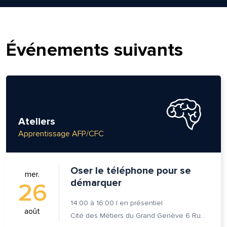
Événements suivants
Ateliers
Apprentissage AFP/CFC
Oser le téléphone pour se
mer.
démarquer
26
14:00
à
16:00
|
en présentiel
août
Cité des Métiers du Grand Genève 6 Rue Prévost-Martin 1205 Genève