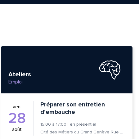
Ateliers
Emploi
Préparer son entretien
ven.
d’embauche
28
15:00
à
17:00
|
en présentiel
août
Cité des Métiers du Grand Genève Rue Prévost-Martin 6 1205 Genève