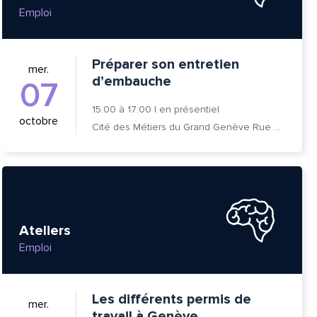
Emploi
Préparer son entretien
mer.
d’embauche
07
15:00
à
17:00
|
en présentiel
octobre
Cité des Métiers du Grand Genève Rue Prévost-Martin 6 1205 Genève
Ateliers
Emploi
Les différents permis de
mer.
travail à Genève