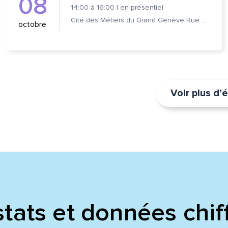
08
14:00
à
16:00
|
en présentiel
Cité des Métiers du Grand Genève Rue Prévost-Martin 6 1205 Genève
octobre
Voir plus d
tats et données chif