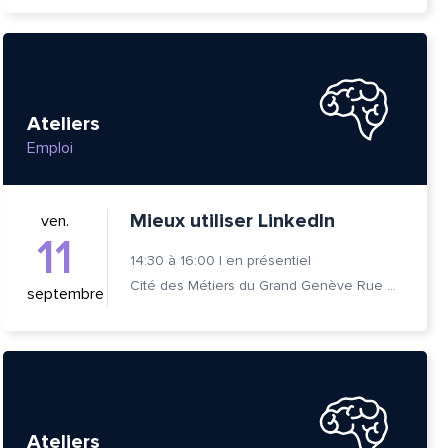
Ateliers
Emploi
Mieux utiliser LinkedIn
ven.
11
14:30
à
16:00
|
en présentiel
Cité des Métiers du Grand Genève Rue Prévost-Martin 6 1205 Genève
septembre
tte
Ateliers