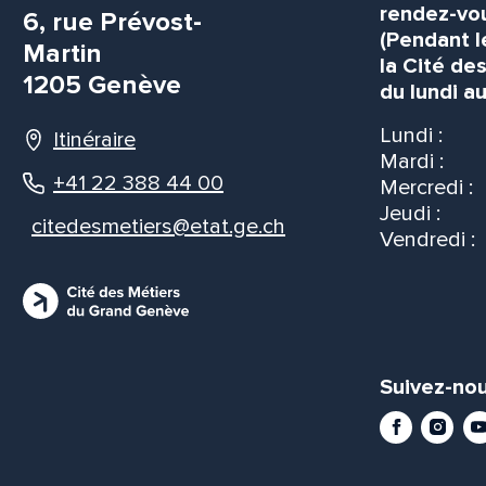
rendez-vou
6, rue Prévost-
(Pendant l
Martin
la Cité de
1205 Genève
du lundi au
Lundi :
Itinéraire
Mardi :
+41 22 388 44 00
Mercredi :
Jeudi :
citedesmetiers@etat.ge.ch
Vendredi :
Suivez-nou
Facebook
Instag
Yo