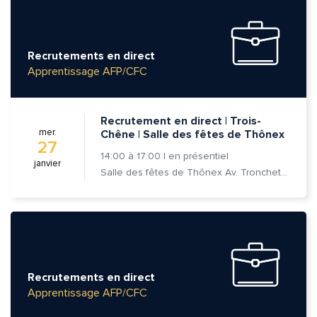
Quelle est la pertinence de cette page?
Prénom et nom*
Recrutements en direct
Apprentissage AFP/CFC
Adresse e-mail*
Recrutement en direct | Trois-
mer.
Chêne | Salle des fêtes de Thônex
27
14:00
à
17:00
|
en présentiel
janvier
Message*
Commentaire*
Salle des fêtes de Thônex Av. Tronchet 18 - 1226 Thônex
Envoyer
Envoyer
Recrutements en direct
Apprentissage AFP/CFC