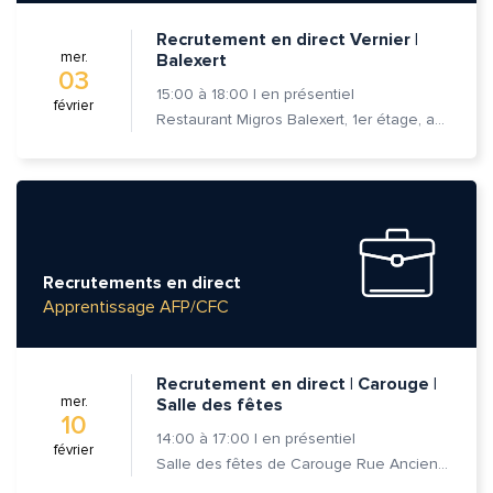
Recrutement en direct Vernier |
mer.
Balexert
03
15:00
à
18:00
|
en présentiel
février
Restaurant Migros Balexert, 1er étage, av. Louis-Casaï 27, 1209 Vernier
Recrutements en direct
Apprentissage AFP/CFC
Recrutement en direct | Carouge |
mer.
Salle des fêtes
10
14:00
à
17:00
|
en présentiel
février
Salle des fêtes de Carouge Rue Ancienne 37, 1227 Carouge