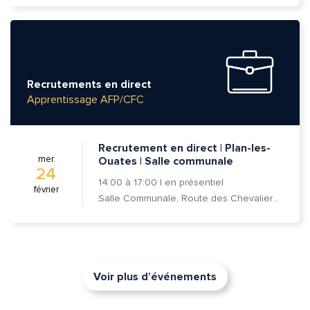
Recrutements en direct
Apprentissage AFP/CFC
Recrutement en direct | Plan-les-
mer.
Ouates | Salle communale
24
14:00
à
17:00
|
en présentiel
février
Salle Communale, Route des Chevaliers-de-Malte 7, 1228 Plan-les-Ouates
Voir plus d’événements