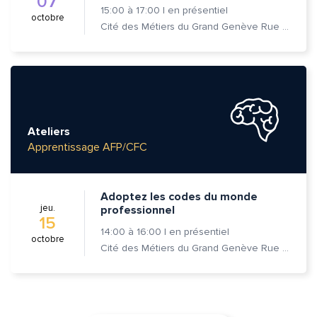
07
15:00
à
17:00
|
en présentiel
octobre
Cité des Métiers du Grand Genève Rue Prévost-Martin 6 1205 Genève
Ateliers
Apprentissage AFP/CFC
Adoptez les codes du monde
jeu.
professionnel
15
14:00
à
16:00
|
en présentiel
octobre
Cité des Métiers du Grand Genève Rue Prévost-Martin 6 1205 Genève