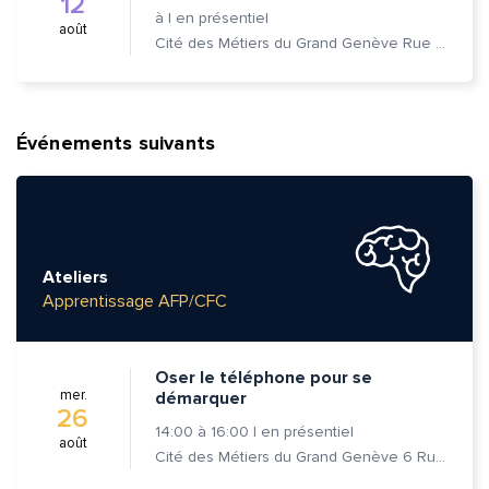
12
à
|
en présentiel
août
Cité des Métiers du Grand Genève Rue Prévost-Martin 6 1205 Genève
Événements suivants
Ateliers
Apprentissage AFP/CFC
Oser le téléphone pour se
mer.
démarquer
26
14:00
à
16:00
|
en présentiel
août
Cité des Métiers du Grand Genève 6 Rue Prévost-Martin 1205 Genève