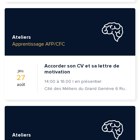
Ateliers
Apprentissage AFP/CFC
Accorder son CV et sa lettre de
jeu.
motivation
27
14:00
à
16:00
|
en présentiel
août
Cité des Métiers du Grand Genève 6 Rue Prévost-Martin 1205 Genève
Ateliers