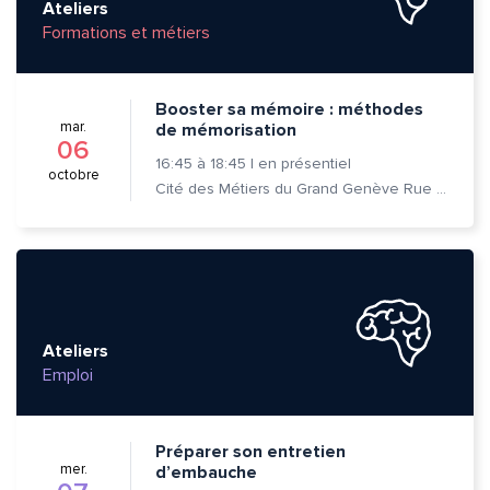
Ateliers
Formations et métiers
Booster sa mémoire : méthodes
mar.
de mémorisation
06
16:45
à
18:45
|
en présentiel
octobre
Cité des Métiers du Grand Genève Rue Prévost-Martin 6 1205 Genève
Ateliers
Emploi
Préparer son entretien
mer.
d’embauche