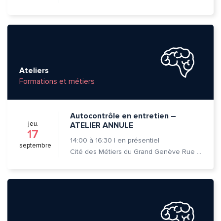
Message*
Commentaire*
Ateliers
Formations et métiers
Envoyer
Envoyer
Autocontrôle en entretien –
jeu.
ATELIER ANNULE
17
14:00
à
16:30
|
en présentiel
septembre
Cité des Métiers du Grand Genève Rue Prévost-Martin 6 1205 Genève