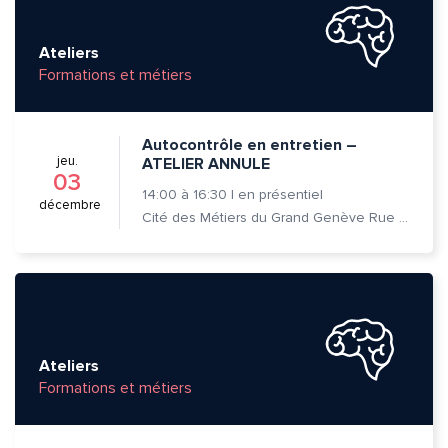
Ateliers
Formations et métiers
Message*
Commentaire*
Autocontrôle en entretien –
jeu.
ATELIER ANNULE
03
14:00
à
16:30
|
en présentiel
décembre
Cité des Métiers du Grand Genève Rue Prévost-Martin 6 1205 Genève
Envoyer
Envoyer
Ateliers
Formations et métiers