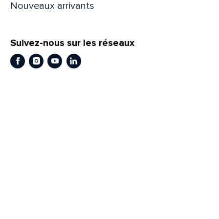
Nouveaux arrivants
Prén
Suivez-nous sur les réseaux
Adres
Facebook
Instagram
Youtube
LinkedIn
Mess
Comm
En
En