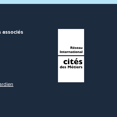
s associés
ardien