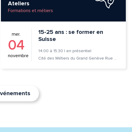
Ateliers
Formations et métiers
15-25 ans : se former en
mer.
Suisse
04
14:00
à
15:30
|
en présentiel
novembre
Cité des Métiers du Grand Genève Rue Prévost-Martin 6 1205 Genève
’événements