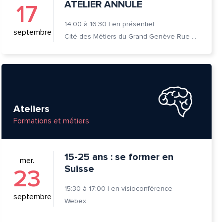
ATELIER ANNULE
17
14:00
à
16:30
|
en présentiel
septembre
Cité des Métiers du Grand Genève Rue Prévost-Martin 6 1205 Genève
Ateliers
Formations et métiers
15-25 ans : se former en
mer.
Suisse
23
tte
15:30
à
17:00
|
en visioconférence
septembre
Webex