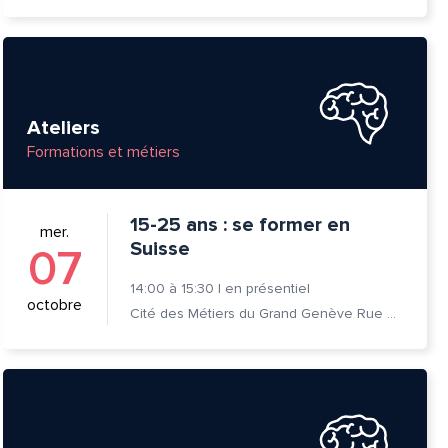
Ateliers
Formations et métiers
15-25 ans : se former en
mer.
Suisse
07
14:00
à
15:30
|
en présentiel
octobre
Cité des Métiers du Grand Genève Rue Prévost-Martin 6 1205 Genève