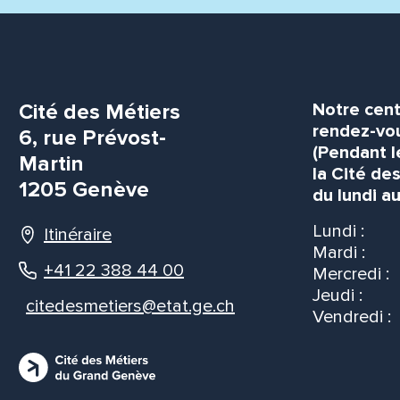
Cité des Métiers
Notre cent
rendez-vou
6, rue Prévost-
(Pendant l
Martin
la Cité de
1205 Genève
du lundi au
Lundi :
Itinéraire
Mardi :
+41 22 388 44 00
Mercredi :
Jeudi :
citedesmetiers@etat.ge.ch
Vendredi :