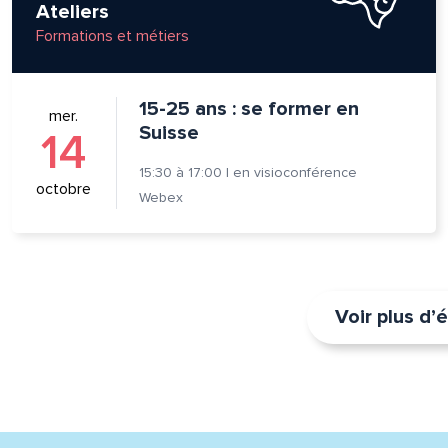
Ateliers
Formations et métiers
15-25 ans : se former en
mer.
Suisse
14
15:30
à
17:00
|
en visioconférence
octobre
Webex
Voir plus d