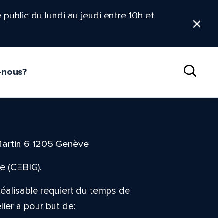
le public du lundi au jeudi entre 10h et
Ferm
-nous?
Reche
Martin 6 1205 Genève
e (CEBIG).
 réalisable requiert du temps de
elier a pour but de: