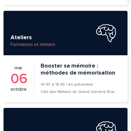
om et nom*
se e-mail*
Ateliers
Formations et métiers
age*
entaire*
Booster sa mémoire :
mar.
méthodes de mémorisation
06
16:45
à
18:45
|
en présentiel
octobre
Cité des Métiers du Grand Genève Rue Prévost-Martin 6 1205 Genève
voyer
voyer