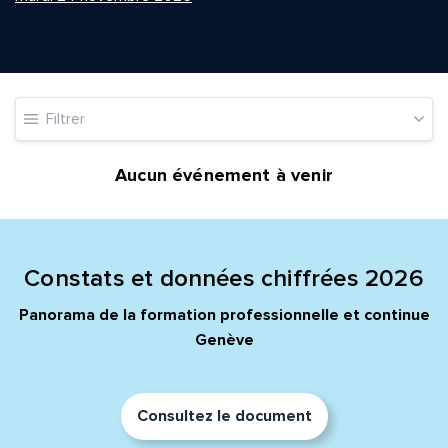
Quelle est la pertinence de cette page?
Filtrer
Prénom et nom*
Aucun événement à venir
Adresse e-mail*
Constats et données chiffrées 2026
Panorama de la formation professionnelle et continue
Message*
Commentaire*
Genève
Consultez le document