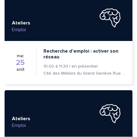
Ateliers
Emploi
Recherche d’emploi : activer son
mar.
réseau
25
10:00
à
11:30
|
en présentiel
août
Cité des Métiers du Grand Genève Rue Prévost-Martin 6 1205 Genève
Ateliers
Emploi