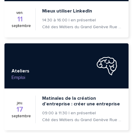
Mieux utiliser LinkedIn
ven.
11
14:30
à
16:00
|
en présentiel
septembre
Cité des Métiers du Grand Genève Rue Prévost-Martin 6 1205 Genève
Ateliers
Emploi
Matinales de la création
jeu.
d’entreprise : créer une entreprise
17
09:00
à
11:30
|
en présentiel
septembre
Cité des Métiers du Grand Genève Rue Prévost-Martin 6 1205 Genève