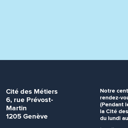
Cité des Métiers
Notre cent
rendez-vou
6, rue Prévost-
(Pendant l
Martin
la Cité de
1205 Genève
du lundi au