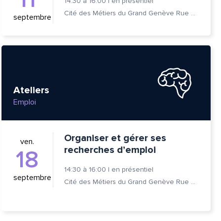
14:30
à
16:00
|
en présentiel
Cité des Métiers du Grand Genève Rue Prévost-Martin 6 1205 Genève
septembre
Ateliers
Emploi
Organiser et gérer ses
ven.
recherches d’emploi
18
14:30
à
16:00
|
en présentiel
septembre
Cité des Métiers du Grand Genève Rue Prévost-Martin 6 1205 Genève