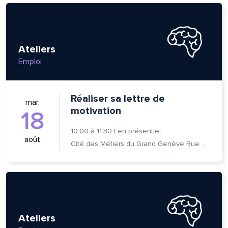
Ateliers
Emploi
Réaliser sa lettre de
mar.
motivation
18
10:00
à
11:30
|
en présentiel
août
Cité des Métiers du Grand Genève Rue Prévost-Martin 6 1205 Genève
lle est la pertinence de ce
ge?
Ateliers