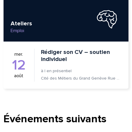
Ateliers
Emploi
Rédiger son CV – soutien
mer.
individuel
12
à
|
en présentiel
août
Cité des Métiers du Grand Genève Rue Prévost-Martin 6 1205 Genève
Événements suivants