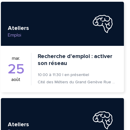
Ateliers
Emploi
Recherche d’emploi : activer
mar.
son réseau
25
10:00
à
11:30
|
en présentiel
août
Cité des Métiers du Grand Genève Rue Prévost-Martin 6 1205 Genève
tte
Ateliers