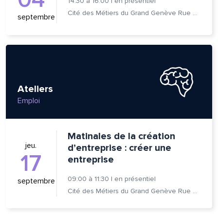
14:30
à
16:00
|
en présentiel
Cité des Métiers du Grand Genève Rue Prévost-Martin 6 1205 Genève
septembre
Ateliers
Emploi
Matinales de la création
jeu.
d’entreprise : créer une
17
entreprise
09:00
à
11:30
|
en présentiel
septembre
Cité des Métiers du Grand Genève Rue Prévost-Martin 6 1205 Genève