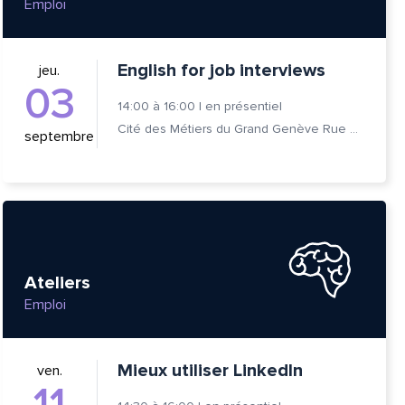
Emploi
English for job interviews
jeu.
03
14:00
à
16:00
|
en présentiel
Cité des Métiers du Grand Genève Rue Prévost-Martin 6 1205 Genève
septembre
Ateliers
Emploi
Mieux utiliser LinkedIn
ven.
11