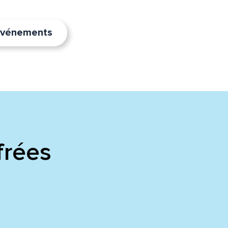
’événements
frées