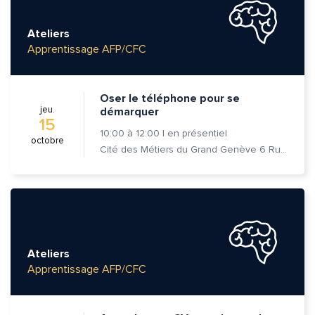
Ateliers
Apprentissage AFP/CFC
Oser le téléphone pour se
jeu.
démarquer
15
10:00
à
12:00
|
en présentiel
octobre
Cité des Métiers du Grand Genève 6 Rue Prévost-Martin 1205 Genève
Ateliers
Apprentissage AFP/CFC