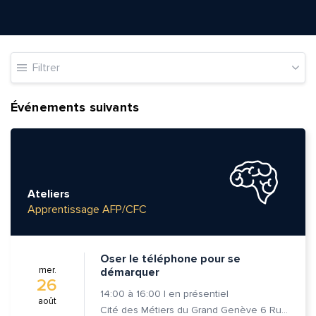
Filtrer
Événements suivants
Ateliers
Apprentissage AFP/CFC
Oser le téléphone pour se
mer.
démarquer
26
14:00
à
16:00
|
en présentiel
août
Cité des Métiers du Grand Genève 6 Rue Prévost-Martin 1205 Genève