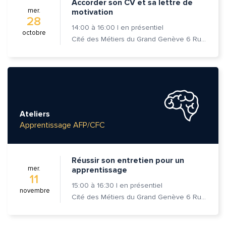
Accorder son CV et sa lettre de
mer.
motivation
28
14:00
à
16:00
|
en présentiel
octobre
Cité des Métiers du Grand Genève 6 Rue Prévost-Martin 1205 Genève
Ateliers
Apprentissage AFP/CFC
Réussir son entretien pour un
mer.
apprentissage
11
15:00
à
16:30
|
en présentiel
novembre
Cité des Métiers du Grand Genève 6 Rue Prévost-Martin 1205 Genève