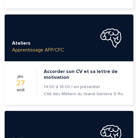
Ateliers
Apprentissage AFP/CFC
Accorder son CV et sa lettre de
jeu.
motivation
27
14:00
à
16:00
|
en présentiel
août
Cité des Métiers du Grand Genève 6 Rue Prévost-Martin 1205 Genève