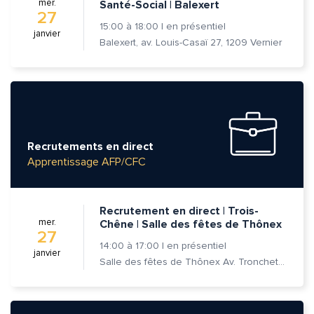
mer.
Santé-Social | Balexert
27
15:00
à
18:00
|
en présentiel
janvier
Balexert, av. Louis-Casaï 27, 1209 Vernier
Quelle est la pertinence de cette page?
Prénom et nom*
Recrutements en direct
Adresse e-mail*
Apprentissage AFP/CFC
Message*
Commentaire*
Recrutement en direct | Trois-
mer.
Chêne | Salle des fêtes de Thônex
27
14:00
à
17:00
|
en présentiel
janvier
Salle des fêtes de Thônex Av. Tronchet 18 - 1226 Thônex