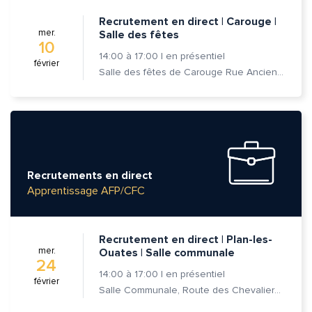
Recrutement en direct | Carouge |
mer.
Salle des fêtes
10
14:00
à
17:00
|
en présentiel
février
Salle des fêtes de Carouge Rue Ancienne 37, 1227 Carouge
Recrutements en direct
Apprentissage AFP/CFC
Recrutement en direct | Plan-les-
mer.
Ouates | Salle communale
24
14:00
à
17:00
|
en présentiel
février
Salle Communale, Route des Chevaliers-de-Malte 7, 1228 Plan-les-Ouates