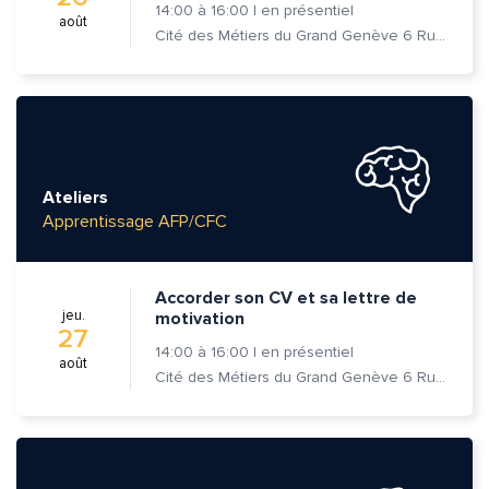
14:00
à
16:00
|
en présentiel
août
Cité des Métiers du Grand Genève 6 Rue Prévost-Martin 1205 Genève
Ateliers
Apprentissage AFP/CFC
Accorder son CV et sa lettre de
jeu.
motivation
27
14:00
à
16:00
|
en présentiel
août
Quelle est la pertinence de cette page?
Cité des Métiers du Grand Genève 6 Rue Prévost-Martin 1205 Genève
Prénom et nom*