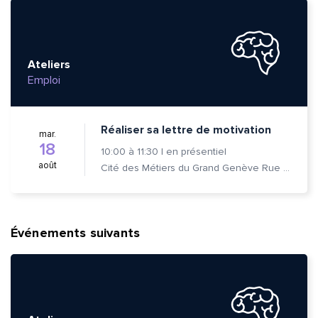
Ateliers
Emploi
Réaliser sa lettre de motivation
mar.
18
10:00
à
11:30
|
en présentiel
août
Cité des Métiers du Grand Genève Rue Prévost-Martin 6 1205 Genève
Événements suivants