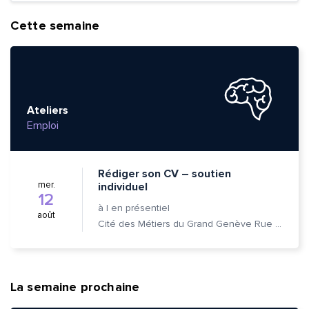
Cette semaine
Ateliers
Emploi
Rédiger son CV – soutien
mer.
individuel
12
à
|
en présentiel
août
Cité des Métiers du Grand Genève Rue Prévost-Martin 6 1205 Genève
La semaine prochaine