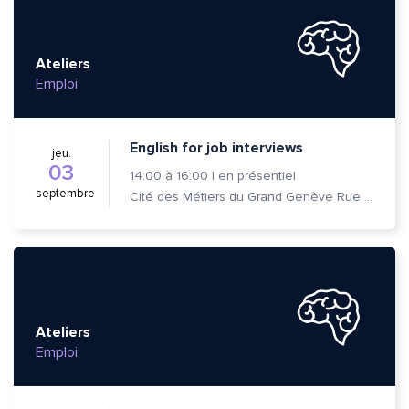
Ateliers
Emploi
English for job interviews
jeu.
03
14:00
à
16:00
|
en présentiel
septembre
Cité des Métiers du Grand Genève Rue Prévost-Martin 6 1205 Genève
Ateliers
Emploi