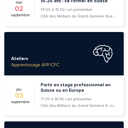
15-25 ans : se former en Suisse
mer.
02
14:00
à
15:30
|
en présentiel
septembre
Cité des Métiers du Grand Genève Rue Prévost-Martin 6 1205 Genève
Ateliers
Apprentissage AFP/CFC
Partir en stage professionnel en
jeu.
Suisse ou en Europe
03
17:30
à
18:30
|
en présentiel
septembre
Cité des Métiers du Grand Genève 6, rue Prévost-Martin 1205 Genève