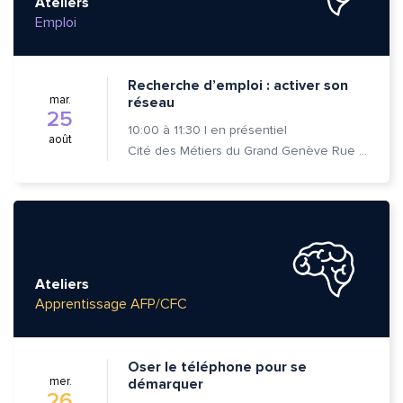
Ateliers
Emploi
Recherche d’emploi : activer son
mar.
réseau
25
10:00
à
11:30
|
en présentiel
août
Cité des Métiers du Grand Genève Rue Prévost-Martin 6 1205 Genève
Ateliers
Apprentissage AFP/CFC
Oser le téléphone pour se
mer.
démarquer
26