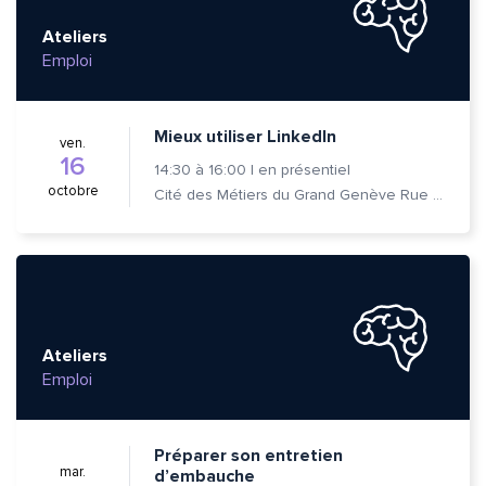
Ateliers
Emploi
Envoyer
Envoyer
Mieux utiliser LinkedIn
ven.
16
14:30
à
16:00
|
en présentiel
octobre
Cité des Métiers du Grand Genève Rue Prévost-Martin 6 1205 Genève
Ateliers
Emploi
Préparer son entretien
mar.
d’embauche