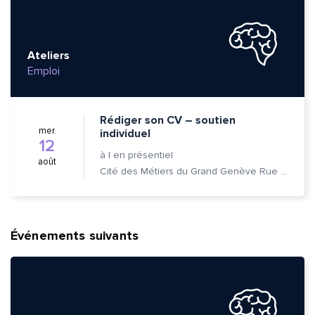
Ateliers
Emploi
Rédiger son CV – soutien
mer.
individuel
12
à
|
en présentiel
août
Cité des Métiers du Grand Genève Rue Prévost-Martin 6 1205 Genève
Événements suivants