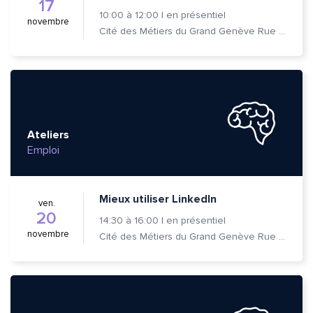
17
10:00
à
12:00
|
en présentiel
novembre
Cité des Métiers du Grand Genève Rue Prévost-Martin 6 1205 Genève
Ateliers
Emploi
Mieux utiliser LinkedIn
ven.
20
14:30
à
16:00
|
en présentiel
novembre
Cité des Métiers du Grand Genève Rue Prévost-Martin 6 1205 Genève