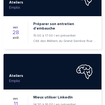
Ateliers
Emploi
Préparer son entretien
ven.
d’embauche
28
15:00
à
17:00
|
en présentiel
août
Cité des Métiers du Grand Genève Rue Prévost-Martin 6 1205 Genève
Ateliers
Emploi
Mieux utiliser LinkedIn
ven.
11
14:30
à
16:00
|
en présentiel