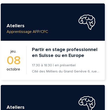
Ateliers
Apprentissage AFP/CFC
Partir en stage professionnel
jeu.
en Suisse ou en Europe
08
17:30
à
18:30
|
en présentiel
octobre
Cité des Métiers du Grand Genève 6, rue Prévost-Martin 1205 Genève
Ateliers