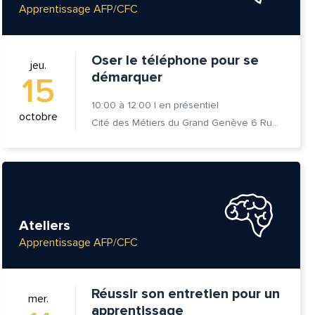
Apprentissage AFP/CFC
Oser le téléphone pour se
jeu.
démarquer
15
10:00
à
12:00
|
en présentiel
octobre
Cité des Métiers du Grand Genève 6 Rue Prévost-Martin 1205 Genève
Ateliers
Apprentissage AFP/CFC
Réussir son entretien pour un
mer.
apprentissage