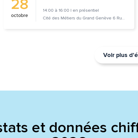
28
14:00
à
16:00
|
en présentiel
octobre
Cité des Métiers du Grand Genève 6 Rue Prévost-Martin 1205 Genève
Voir plus d
tats et données chif