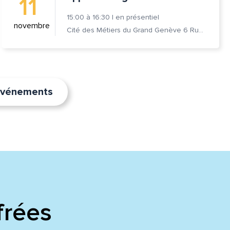
11
15:00
à
16:30
|
en présentiel
novembre
Cité des Métiers du Grand Genève 6 Rue Prévost-Martin 1205 Genève
’événements
frées