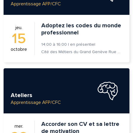
Apprentissage AFP/CFC
Adoptez les codes du monde
jeu.
professionnel
15
14:00
à
16:00
|
en présentiel
octobre
Cité des Métiers du Grand Genève Rue Prévost-Martin 6 1205 Genève
Ateliers
Apprentissage AFP/CFC
Accorder son CV et sa lettre
mer.
de motivation