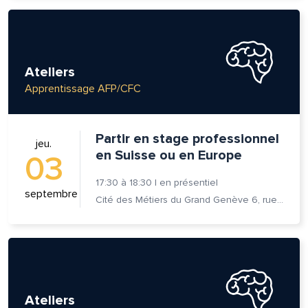
Ateliers
Apprentissage AFP/CFC
Partir en stage professionnel
jeu.
en Suisse ou en Europe
03
17:30
à
18:30
|
en présentiel
septembre
Cité des Métiers du Grand Genève 6, rue Prévost-Martin 1205 Genève
Ateliers