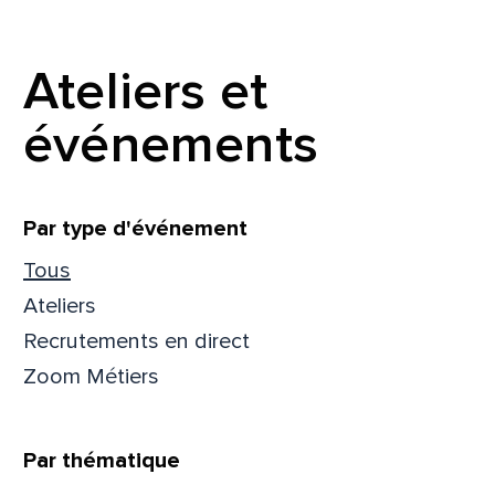
Prén
Ateliers et
événements
Adres
Filtrer
Par type d'événement
Mess
Comm
Tous
Ateliers
Recrutements en direct
Zoom Métiers
En
En
Par thématique