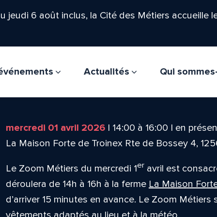
'au jeudi 6 août inclus, la Cité des Métiers accueille 
t événements
Actualités
Qui sommes
mercredi 01 avril 2026
|
14:00
à
16:00
|
en présen
La Maison Forte de Troinex Rte de Bossey 4, 125
er
Le Zoom Métiers du mercredi 1
avril est consacr
déroulera de 14h à 16h à la ferme
La Maison Forte
d’arriver 15 minutes en avance. Le Zoom Métiers s
vêtements adaptés au lieu et à la météo.