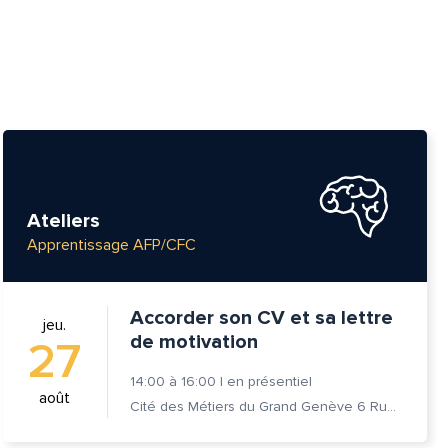
Ateliers
Apprentissage AFP/CFC
Accorder son CV et sa lettre
jeu.
de motivation
27
14:00
à
16:00
|
en présentiel
août
Cité des Métiers du Grand Genève 6 Rue Prévost-Martin 1205 Genève