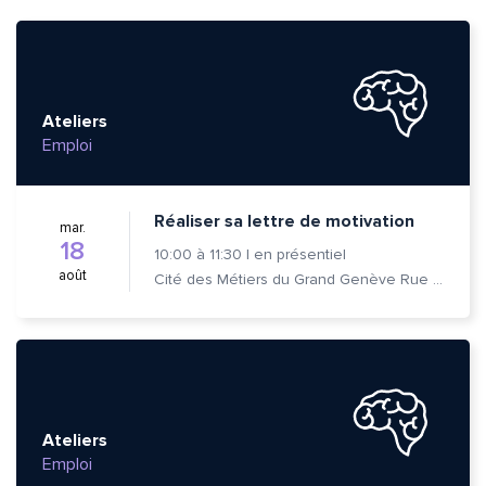
Ateliers
Emploi
Réaliser sa lettre de motivation
mar.
18
10:00
à
11:30
|
en présentiel
août
Cité des Métiers du Grand Genève Rue Prévost-Martin 6 1205 Genève
Ateliers
Emploi