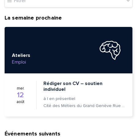
Filtrer
La semaine prochaine
Ateliers
Emploi
Rédiger son CV – soutien
mer.
individuel
12
à
|
en présentiel
août
Cité des Métiers du Grand Genève Rue Prévost-Martin 6 1205 Genève
Événements suivants