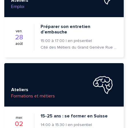
Ateliers
Emploi
Préparer son entretien
ven.
d’embauche
28
15:00
à
17:00
|
en présentiel
août
Cité des Métiers du Grand Genève Rue Prévost-Martin 6 1205 Genève
Ateliers
Formations et métiers
15-25 ans : se former en Suisse
mer.
02
14:00
à
15:30
|
en présentiel