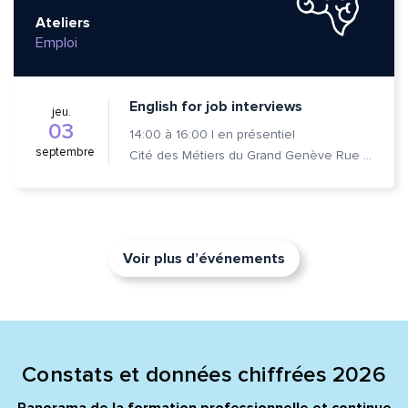
Ateliers
Emploi
English for job interviews
jeu.
03
14:00
à
16:00
|
en présentiel
septembre
Cité des Métiers du Grand Genève Rue Prévost-Martin 6 1205 Genève
Voir plus d’événements
Constats et données chiffrées 2026
Panorama de la formation professionnelle et continue