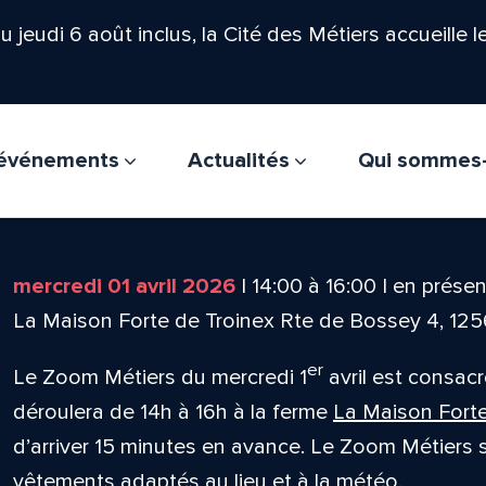
'au jeudi 6 août inclus, la Cité des Métiers accueille 
t événements
Actualités
Qui sommes
mercredi 01 avril 2026
|
14:00
à
16:00
|
en présen
La Maison Forte de Troinex Rte de Bossey 4, 125
er
Le Zoom Métiers du mercredi 1
avril est consacr
déroulera de 14h à 16h à la ferme
La Maison Forte
d’arriver 15 minutes en avance. Le Zoom Métiers s
vêtements adaptés au lieu et à la météo.