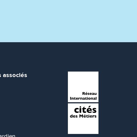
s associés
ardien