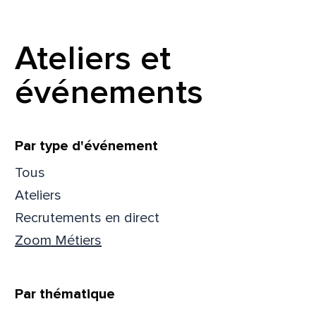
Prén
Ateliers et
événements
Adres
Filtrer
Par type d'événement
Mess
Comm
Tous
Ateliers
Recrutements en direct
Zoom Métiers
En
En
Par thématique