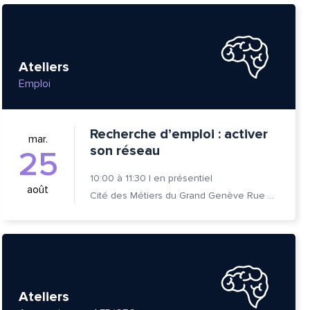
Ateliers
Emploi
Recherche d’emploi : activer
mar.
son réseau
25
10:00
à
11:30
|
en présentiel
août
Cité des Métiers du Grand Genève Rue Prévost-Martin 6 1205 Genève
tte
Ateliers