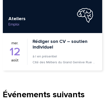
Ateliers
Emploi
Rédiger son CV – soutien
mer.
individuel
12
à
|
en présentiel
août
Cité des Métiers du Grand Genève Rue Prévost-Martin 6 1205 Genève
Événements suivants