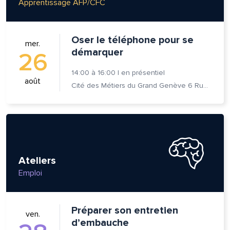
Apprentissage AFP/CFC
om et nom*
Oser le téléphone pour se
mer.
démarquer
26
se e-mail*
14:00
à
16:00
|
en présentiel
août
Cité des Métiers du Grand Genève 6 Rue Prévost-Martin 1205 Genève
age*
entaire*
Ateliers
Emploi
voyer
voyer
Préparer son entretien
ven.
d’embauche