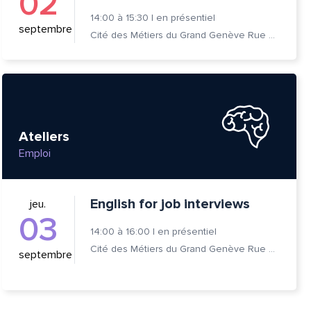
02
14:00
à
15:30
|
en présentiel
septembre
Cité des Métiers du Grand Genève Rue Prévost-Martin 6 1205 Genève
Ateliers
Emploi
English for job interviews
jeu.
03
14:00
à
16:00
|
en présentiel
Cité des Métiers du Grand Genève Rue Prévost-Martin 6 1205 Genève
septembre