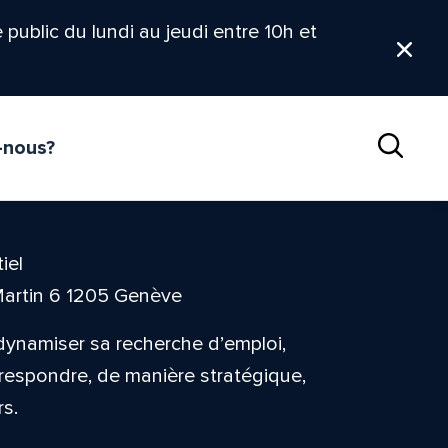
le public du lundi au jeudi entre 10h et
Ferm
-nous?
Reche
iel
Martin 6 1205 Genève
 dynamiser sa recherche d’emploi,
orrespondre, de manière stratégique,
rs.