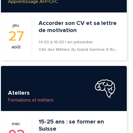
Apprentissage AFP/CFC
Accorder son CV et sa lettre
jeu.
de motivation
27
14:00
à
16:00
|
en présentiel
août
Cité des Métiers du Grand Genève 6 Rue Prévost-Martin 1205 Genève
Ateliers
Formations et métiers
15-25 ans : se former en
mer.
Suisse