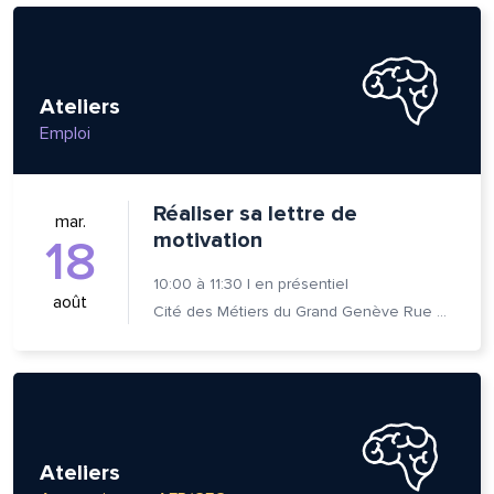
Ateliers
Emploi
Réaliser sa lettre de
mar.
motivation
18
10:00
à
11:30
|
en présentiel
août
Cité des Métiers du Grand Genève Rue Prévost-Martin 6 1205 Genève
lle est la pertinence de ce
ge?
Ateliers