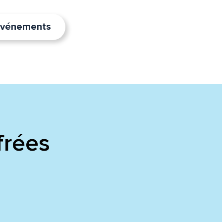
’événements
frées