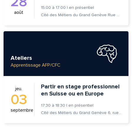
28
15:00
à
17:00
|
en présentiel
août
Cité des Métiers du Grand Genève Rue Prévost-Martin 6 1205 Genève
Ateliers
Apprentissage AFP/CFC
Partir en stage professionnel
jeu.
en Suisse ou en Europe
03
17:30
à
18:30
|
en présentiel
septembre
Cité des Métiers du Grand Genève 6, rue Prévost-Martin 1205 Genève