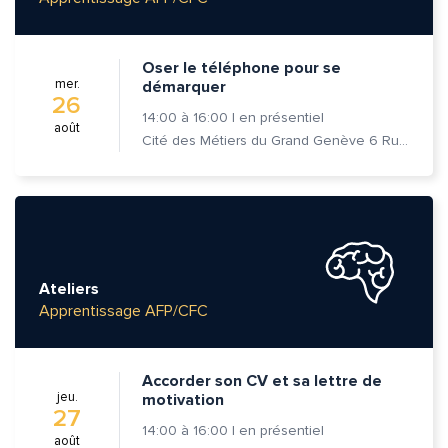
Oser le téléphone pour se
mer.
démarquer
26
14:00
à
16:00
|
en présentiel
août
Cité des Métiers du Grand Genève 6 Rue Prévost-Martin 1205 Genève
Ateliers
Apprentissage AFP/CFC
Accorder son CV et sa lettre de
jeu.
motivation
27
14:00
à
16:00
|
en présentiel
août