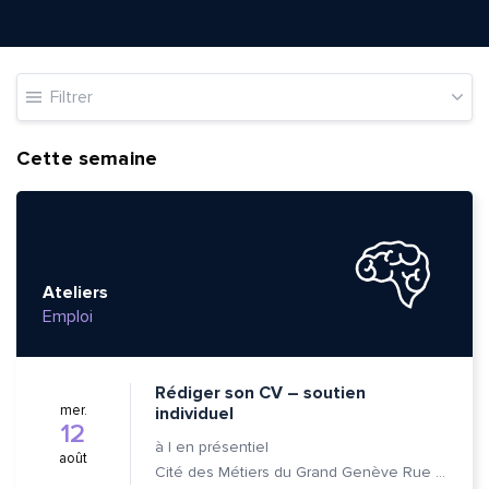
Filtrer
Cette semaine
Ateliers
Emploi
Rédiger son CV – soutien
mer.
individuel
12
à
|
en présentiel
août
Cité des Métiers du Grand Genève Rue Prévost-Martin 6 1205 Genève