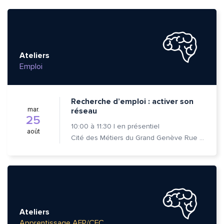
Ateliers
Emploi
Recherche d’emploi : activer son
mar.
réseau
25
10:00
à
11:30
|
en présentiel
août
Cité des Métiers du Grand Genève Rue Prévost-Martin 6 1205 Genève
Ateliers
Apprentissage AFP/CFC