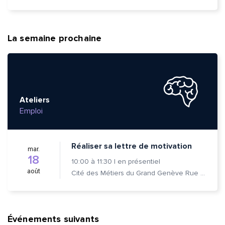
La semaine prochaine
Ateliers
Emploi
Réaliser sa lettre de motivation
mar.
18
10:00
à
11:30
|
en présentiel
août
Cité des Métiers du Grand Genève Rue Prévost-Martin 6 1205 Genève
Événements suivants