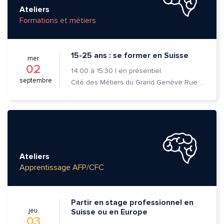
Ateliers
Formations et métiers
Envoyer
Envoyer
15-25 ans : se former en Suisse
mer.
02
14:00
à
15:30
|
en présentiel
septembre
Cité des Métiers du Grand Genève Rue Prévost-Martin 6 1205 Genève
Ateliers
Apprentissage AFP/CFC
Partir en stage professionnel en
jeu.
Suisse ou en Europe
03