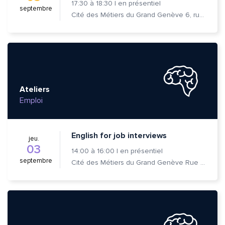
17:30
à
18:30
|
en présentiel
septembre
Cité des Métiers du Grand Genève 6, rue Prévost-Martin 1205 Genève
Ateliers
Emploi
English for job interviews
jeu.
03
14:00
à
16:00
|
en présentiel
septembre
Cité des Métiers du Grand Genève Rue Prévost-Martin 6 1205 Genève