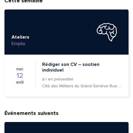
Cette semaine
Ateliers
Emploi
Rédiger son CV – soutien
mer.
individuel
12
à
|
en présentiel
août
Cité des Métiers du Grand Genève Rue Prévost-Martin 6 1205 Genève
Événements suivants