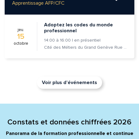
Apprentissage AFP/CFC
Adoptez les codes du monde
jeu.
professionnel
15
14:00
à
16:00
|
en présentiel
octobre
Cité des Métiers du Grand Genève Rue Prévost-Martin 6 1205 Genève
Voir plus d’événements
Constats et données chiffrées 2026
Panorama de la formation professionnelle et continue