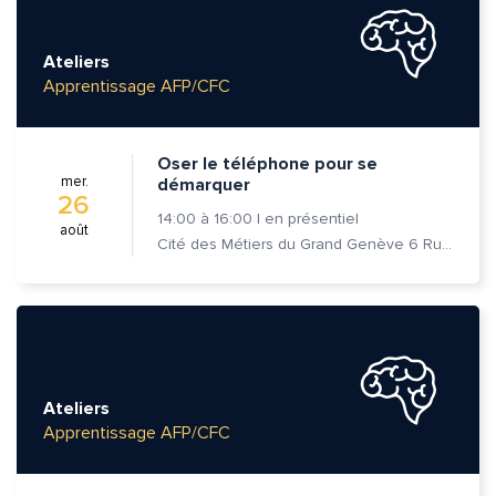
Ateliers
Apprentissage AFP/CFC
Oser le téléphone pour se
mer.
démarquer
26
14:00
à
16:00
|
en présentiel
août
Cité des Métiers du Grand Genève 6 Rue Prévost-Martin 1205 Genève
Ateliers
Apprentissage AFP/CFC