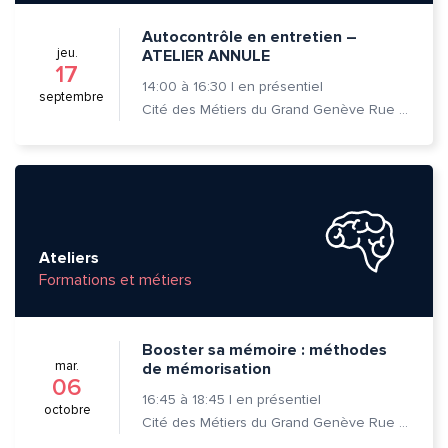
Autocontrôle en entretien –
jeu.
ATELIER ANNULE
17
14:00
à
16:30
|
en présentiel
septembre
Cité des Métiers du Grand Genève Rue Prévost-Martin 6 1205 Genève
Ateliers
Formations et métiers
Booster sa mémoire : méthodes
mar.
de mémorisation
06
16:45
à
18:45
|
en présentiel
octobre
Cité des Métiers du Grand Genève Rue Prévost-Martin 6 1205 Genève