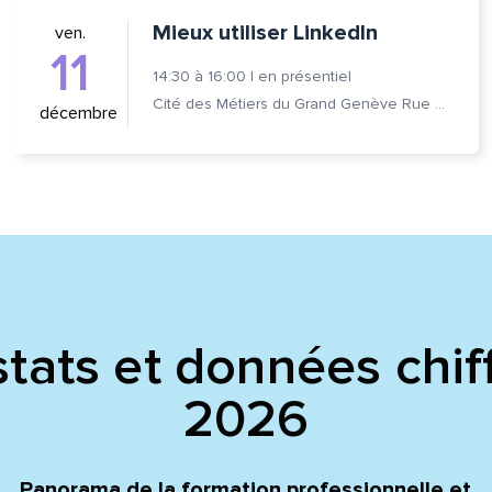
Mieux utiliser LinkedIn
ven.
11
14:30
à
16:00
|
en présentiel
Cité des Métiers du Grand Genève Rue Prévost-Martin 6 1205 Genève
décembre
tats et données chif
2026
Panorama de la formation professionnelle et