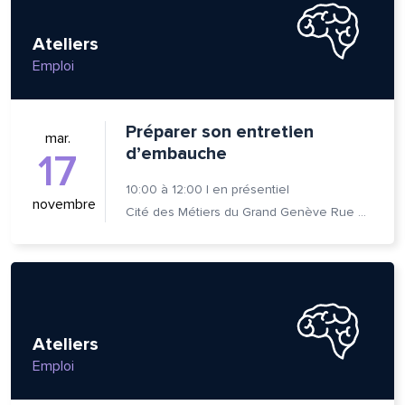
Ateliers
Emploi
Préparer son entretien
mar.
d’embauche
17
10:00
à
12:00
|
en présentiel
novembre
Cité des Métiers du Grand Genève Rue Prévost-Martin 6 1205 Genève
Ateliers
Emploi