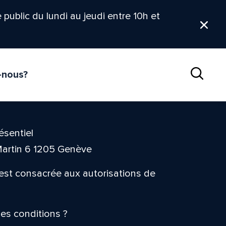
le public du lundi au jeudi entre 10h et
Ferm
-nous?
Reche
ésentiel
Martin 6 1205 Genève
 est consacrée aux autorisations de
les conditions ?