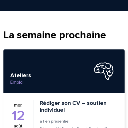
La semaine prochaine
Ateliers
Emploi
lle est la pertinence de ce
Rédiger son CV – soutien
mer.
individuel
12
ge?
à
|
en présentiel
août