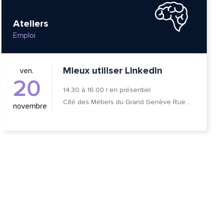
Ateliers
Emploi
Mieux utiliser LinkedIn
ven.
20
14:30
à
16:00
|
en présentiel
Cité des Métiers du Grand Genève Rue Prévost-Martin 6 1205 Genève
novembre