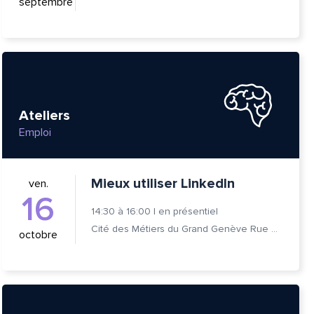
septembre
Ateliers
Emploi
Mieux utiliser LinkedIn
ven.
16
14:30
à
16:00
|
en présentiel
Cité des Métiers du Grand Genève Rue Prévost-Martin 6 1205 Genève
octobre