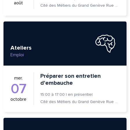
août
Cité des Métiers du Grand Genève Rue Prévost-Martin 6 1205 Genève
Ateliers
Emploi
Préparer son entretien
mer.
d’embauche
07
15:00
à
17:00
|
en présentiel
octobre
Cité des Métiers du Grand Genève Rue Prévost-Martin 6 1205 Genève