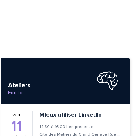
Ateliers
Emploi
Mieux utiliser LinkedIn
ven.
11
14:30
à
16:00
|
en présentiel
Cité des Métiers du Grand Genève Rue Prévost-Martin 6 1205 Genève