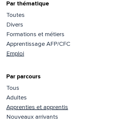
Par thématique
Prén
Toutes
Divers
Formations et métiers
Adres
Apprentissage AFP/CFC
Emploi
Mess
Comm
Par parcours
Tous
Adultes
Apprenties et apprentis
En
En
Nouveaux arrivants