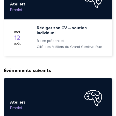
Ateliers
Emploi
Rédiger son CV – soutien
mer.
individuel
12
à
|
en présentiel
août
Cité des Métiers du Grand Genève Rue Prévost-Martin 6 1205 Genève
Événements suivants
Ateliers
Emploi