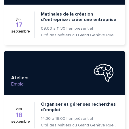
Matinales de la création
jeu.
d’entreprise : créer une entreprise
17
09:00
à
11:30
|
en présentiel
septembre
Cité des Métiers du Grand Genève Rue Prévost-Martin 6 1205 Genève
Ateliers
Emploi
Organiser et gérer ses recherches
ven.
d’emploi
18
14:30
à
16:00
|
en présentiel
septembre
Cité des Métiers du Grand Genève Rue Prévost-Martin 6 1205 Genève