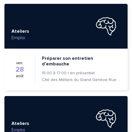
Ateliers
Emploi
Préparer son entretien
ven.
d’embauche
28
15:00
à
17:00
|
en présentiel
août
Cité des Métiers du Grand Genève Rue Prévost-Martin 6 1205 Genève
Quelle est la pertinence de cette page?
Prénom et nom*
Ateliers
Emploi