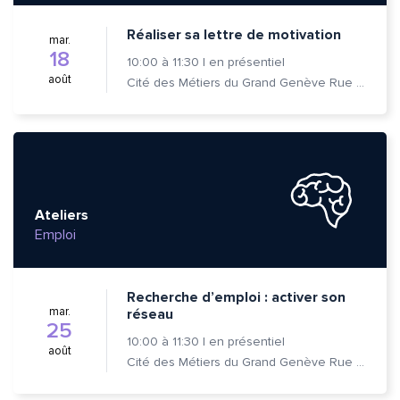
Réaliser sa lettre de motivation
mar.
18
10:00
à
11:30
|
en présentiel
août
Cité des Métiers du Grand Genève Rue Prévost-Martin 6 1205 Genève
Ateliers
Emploi
Recherche d’emploi : activer son
mar.
réseau
25
10:00
à
11:30
|
en présentiel
août
Cité des Métiers du Grand Genève Rue Prévost-Martin 6 1205 Genève