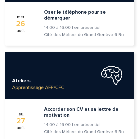
Oser le téléphone pour se
mer.
démarquer
26
14:00
à
16:00
|
en présentiel
août
Cité des Métiers du Grand Genève 6 Rue Prévost-Martin 1205 Genève
Ateliers
Apprentissage AFP/CFC
Accorder son CV et sa lettre de
jeu.
motivation
27
14:00
à
16:00
|
en présentiel
août
Cité des Métiers du Grand Genève 6 Rue Prévost-Martin 1205 Genève