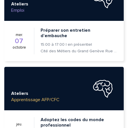
Ateliers
Emploi
Préparer son entretien
mer.
d’embauche
07
15:00
à
17:00
|
en présentiel
octobre
Cité des Métiers du Grand Genève Rue Prévost-Martin 6 1205 Genève
Ateliers
Apprentissage AFP/CFC
Adoptez les codes du monde
jeu.
professionnel