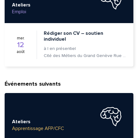
Ateliers
Emploi
Rédiger son CV – soutien
mer.
individuel
12
à
|
en présentiel
août
Cité des Métiers du Grand Genève Rue Prévost-Martin 6 1205 Genève
Événements suivants
Ateliers
Apprentissage AFP/CFC