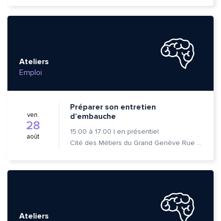
Ateliers
Emploi
Préparer son entretien
ven.
d’embauche
28
15:00
à
17:00
|
en présentiel
août
Cité des Métiers du Grand Genève Rue Prévost-Martin 6 1205 Genève
Quelle est la pertinence de cette page?
Prénom et nom*
Ateliers