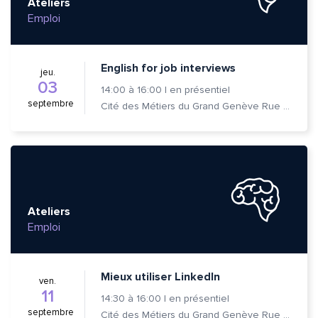
Ateliers
Emploi
English for job interviews
jeu.
03
14:00
à
16:00
|
en présentiel
septembre
Cité des Métiers du Grand Genève Rue Prévost-Martin 6 1205 Genève
Ateliers
Emploi
Mieux utiliser LinkedIn
ven.
11
14:30
à
16:00
|
en présentiel
septembre
Cité des Métiers du Grand Genève Rue Prévost-Martin 6 1205 Genève