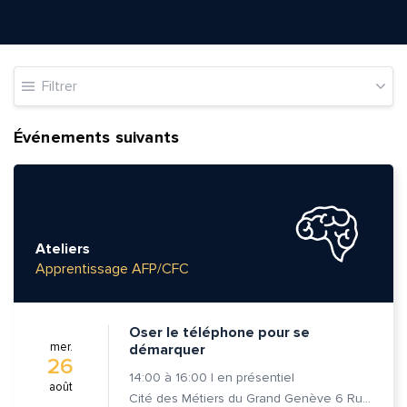
Filtrer
Événements suivants
Ateliers
Apprentissage AFP/CFC
Oser le téléphone pour se
mer.
démarquer
26
14:00
à
16:00
|
en présentiel
août
Cité des Métiers du Grand Genève 6 Rue Prévost-Martin 1205 Genève