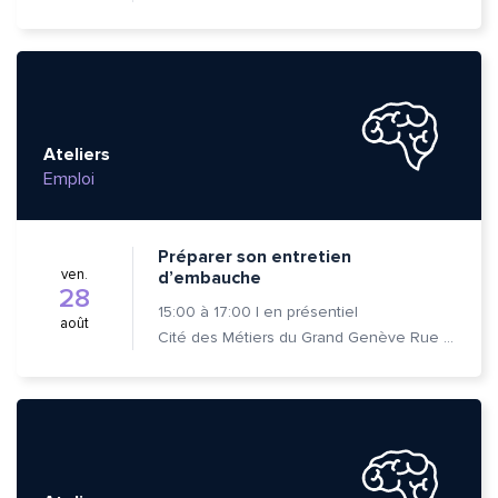
Ateliers
Emploi
Préparer son entretien
ven.
d’embauche
28
15:00
à
17:00
|
en présentiel
août
Cité des Métiers du Grand Genève Rue Prévost-Martin 6 1205 Genève