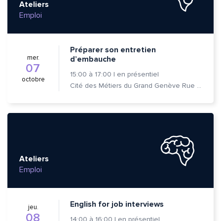
Ateliers
Emploi
Préparer son entretien
mer.
d’embauche
07
15:00
à
17:00
|
en présentiel
octobre
Cité des Métiers du Grand Genève Rue Prévost-Martin 6 1205 Genève
Ateliers
Emploi
English for job interviews
jeu.
08
14:00
à
16:00
|
en présentiel