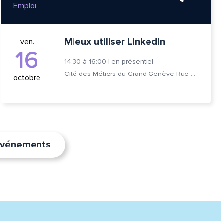
Emploi
Mieux utiliser LinkedIn
ven.
16
14:30
à
16:00
|
en présentiel
Cité des Métiers du Grand Genève Rue Prévost-Martin 6 1205 Genève
octobre
’événements