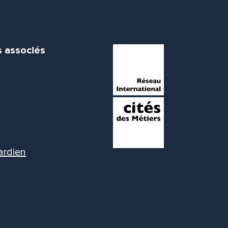
s associés
ardien