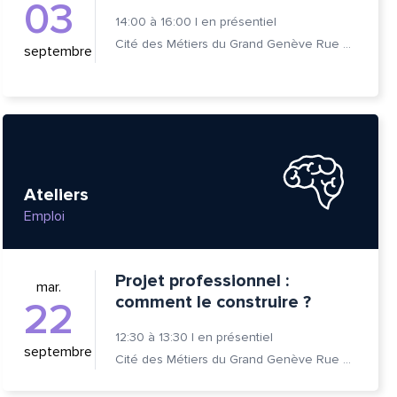
03
14:00
à
16:00
|
en présentiel
Cité des Métiers du Grand Genève Rue Prévost-Martin 6 1205 Genève
septembre
Ateliers
Emploi
Projet professionnel :
mar.
comment le construire ?
22
tte
12:30
à
13:30
|
en présentiel
septembre
Cité des Métiers du Grand Genève Rue Prévost-Martin 6 1205 Genève