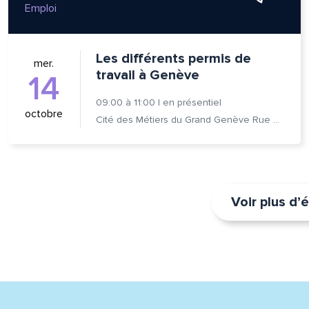
Emploi
Les différents permis de
mer.
travail à Genève
14
09:00
à
11:00
|
en présentiel
octobre
Cité des Métiers du Grand Genève Rue Prévost-Martin 6 1205 Genève
Voir plus d