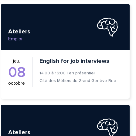
Ateliers
Emploi
English for job interviews
jeu.
08
14:00
à
16:00
|
en présentiel
Cité des Métiers du Grand Genève Rue Prévost-Martin 6 1205 Genève
octobre
Ateliers