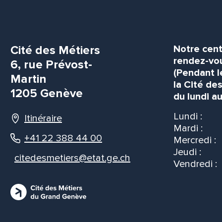
Cité des Métiers
Notre cent
rendez-vou
6, rue Prévost-
(Pendant l
Martin
la Cité de
1205 Genève
du lundi au
Lundi :
Itinéraire
Mardi :
+41 22 388 44 00
Mercredi :
Jeudi :
citedesmetiers@etat.ge.ch
Vendredi :