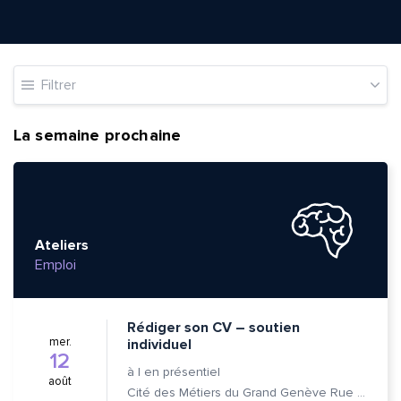
Filtrer
La semaine prochaine
Ateliers
Emploi
Rédiger son CV – soutien
mer.
individuel
12
à
|
en présentiel
août
Cité des Métiers du Grand Genève Rue Prévost-Martin 6 1205 Genève