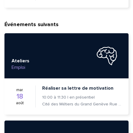
Événements suivants
Ateliers
Emploi
Réaliser sa lettre de motivation
mar.
18
10:00
à
11:30
|
en présentiel
août
Cité des Métiers du Grand Genève Rue Prévost-Martin 6 1205 Genève