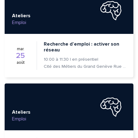
Ateliers
Emploi
Recherche d’emploi : activer son
mar.
réseau
25
10:00
à
11:30
|
en présentiel
août
Cité des Métiers du Grand Genève Rue Prévost-Martin 6 1205 Genève
Ateliers
Emploi