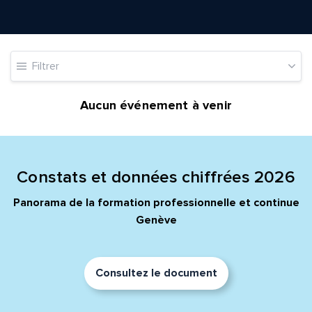
Filtrer
Quelle est la pertinence de cette page?
Aucun événement à venir
Prénom et nom*
Adresse e-mail*
Constats et données chiffrées 2026
Panorama de la formation professionnelle et continue
Genève
Message*
Commentaire*
Consultez le document