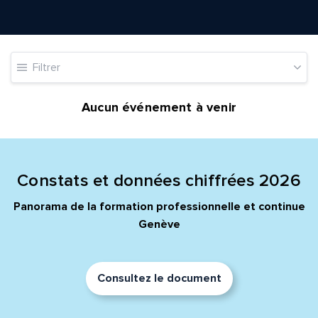
Filtrer
Quelle est la pertinence de cette page?
Aucun événement à venir
Prénom et nom*
Adresse e-mail*
Constats et données chiffrées 2026
Panorama de la formation professionnelle et continue
Genève
Message*
Commentaire*
Consultez le document