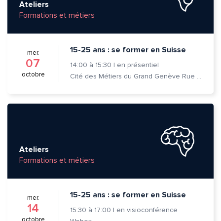
Ateliers
Formations et métiers
15-25 ans : se former en Suisse
mer.
07
14:00
à
15:30
|
en présentiel
octobre
Cité des Métiers du Grand Genève Rue Prévost-Martin 6 1205 Genève
Ateliers
Formations et métiers
15-25 ans : se former en Suisse
mer.
14
15:30
à
17:00
|
en visioconférence
octobre