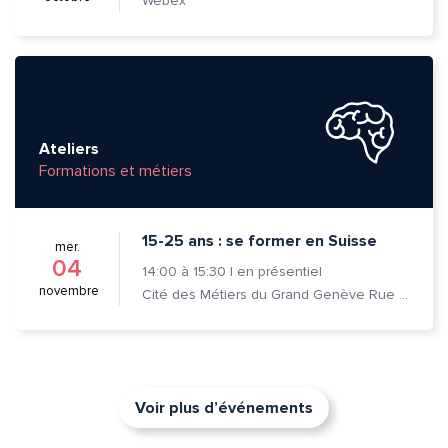
Webex
Ateliers
Formations et métiers
15-25 ans : se former en Suisse
mer.
04
14:00
à
15:30
|
en présentiel
novembre
Cité des Métiers du Grand Genève Rue Prévost-Martin 6 1205 Genève
Voir plus d’événements