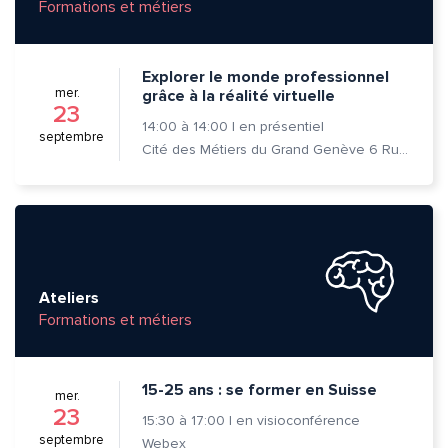
Formations et métiers
Explorer le monde professionnel
mer.
grâce à la réalité virtuelle
23
14:00
à
14:00
|
en présentiel
septembre
Cité des Métiers du Grand Genève 6 Rue Prévost-Martin 1205 Genève
Ateliers
Formations et métiers
15-25 ans : se former en Suisse
mer.
23
15:30
à
17:00
|
en visioconférence
septembre
Webex