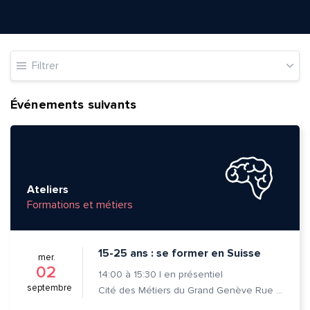
Filtrer
Événements suivants
Ateliers
Formations et métiers
15-25 ans : se former en Suisse
mer.
02
14:00
à
15:30
|
en présentiel
septembre
Cité des Métiers du Grand Genève Rue Prévost-Martin 6 1205 Genève