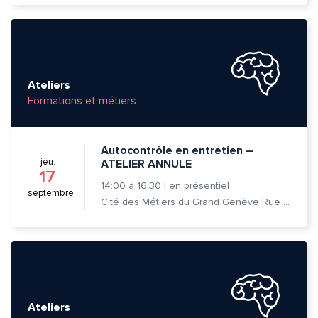
Ateliers
Formations et métiers
Autocontrôle en entretien –
jeu.
ATELIER ANNULE
17
14:00
à
16:30
|
en présentiel
septembre
Cité des Métiers du Grand Genève Rue Prévost-Martin 6 1205 Genève
Ateliers