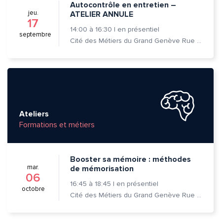
Autocontrôle en entretien –
jeu.
ATELIER ANNULE
17
14:00
à
16:30
|
en présentiel
septembre
Cité des Métiers du Grand Genève Rue Prévost-Martin 6 1205 Genève
Ateliers
Formations et métiers
Booster sa mémoire : méthodes
mar.
de mémorisation
06
16:45
à
18:45
|
en présentiel
octobre
Cité des Métiers du Grand Genève Rue Prévost-Martin 6 1205 Genève