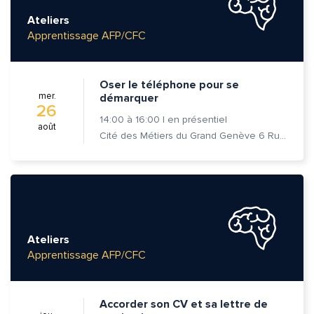
Ateliers
Apprentissage AFP/CFC
Oser le téléphone pour se
mer.
démarquer
26
14:00
à
16:00
|
en présentiel
août
Cité des Métiers du Grand Genève 6 Rue Prévost-Martin 1205 Genève
Ateliers
Apprentissage AFP/CFC
Accorder son CV et sa lettre de