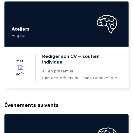
Ateliers
Emploi
Rédiger son CV – soutien
mer.
individuel
12
à
|
en présentiel
août
Cité des Métiers du Grand Genève Rue Prévost-Martin 6 1205 Genève
Événements suivants