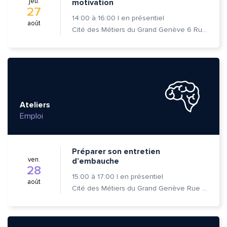
jeu.
motivation
27
14:00
à
16:00
|
en présentiel
août
Cité des Métiers du Grand Genève 6 Rue Prévost-Martin 1205 Genève
Ateliers
Emploi
Préparer son entretien
ven.
d’embauche
28
15:00
à
17:00
|
en présentiel
août
Cité des Métiers du Grand Genève Rue Prévost-Martin 6 1205 Genève
Quelle est la pertinence de cette page?
Prénom et nom*