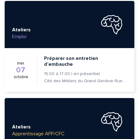
Ateliers
Emploi
Préparer son entretien
mer.
d’embauche
07
15:00
à
17:00
|
en présentiel
octobre
Cité des Métiers du Grand Genève Rue Prévost-Martin 6 1205 Genève
Ateliers
Apprentissage AFP/CFC