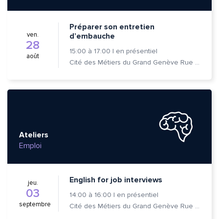
Préparer son entretien
ven.
d’embauche
28
15:00
à
17:00
|
en présentiel
août
Cité des Métiers du Grand Genève Rue Prévost-Martin 6 1205 Genève
Ateliers
Emploi
English for job interviews
jeu.
03
14:00
à
16:00
|
en présentiel
septembre
Cité des Métiers du Grand Genève Rue Prévost-Martin 6 1205 Genève