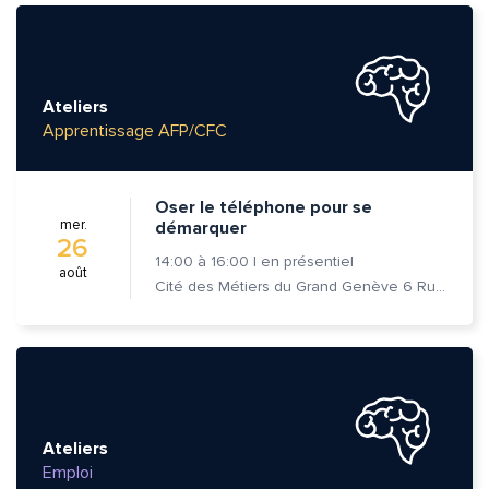
Ateliers
Apprentissage AFP/CFC
Oser le téléphone pour se
mer.
démarquer
26
14:00
à
16:00
|
en présentiel
août
Cité des Métiers du Grand Genève 6 Rue Prévost-Martin 1205 Genève
Ateliers
Emploi