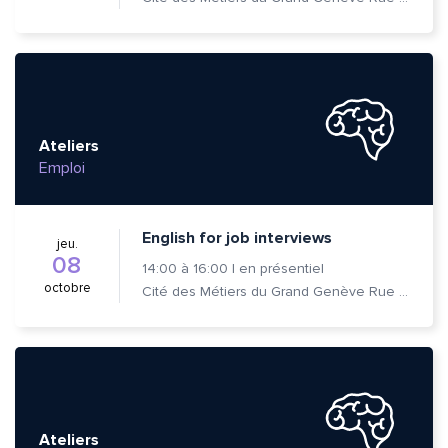
Ateliers
Emploi
English for job interviews
jeu.
08
14:00
à
16:00
|
en présentiel
octobre
Cité des Métiers du Grand Genève Rue Prévost-Martin 6 1205 Genève
Ateliers