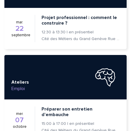
Projet professionnel : comment le
mar.
construire ?
22
Envoyer
Envoyer
12:30
à
13:30
|
en présentiel
septembre
Cité des Métiers du Grand Genève Rue Prévost-Martin 6 1205 Genève
Ateliers
Emploi
Préparer son entretien
mer.
d’embauche
07
15:00
à
17:00
|
en présentiel
octobre
Cité des Métiers du Grand Genève Rue Prévost-Martin 6 1205 Genève